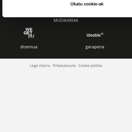
AZKEN KANTUAK
Ukatu cookie-ak
ZERRENDAK
MUSIKARIAK
diseinua
garapena
Lege oharra
Pribatutasuna
Cookie politika