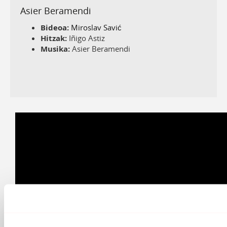
Asier Beramendi
Bideoa:
Miroslav Savić
Hitzak:
Iñigo Astiz
Musika:
Asier Beramendi