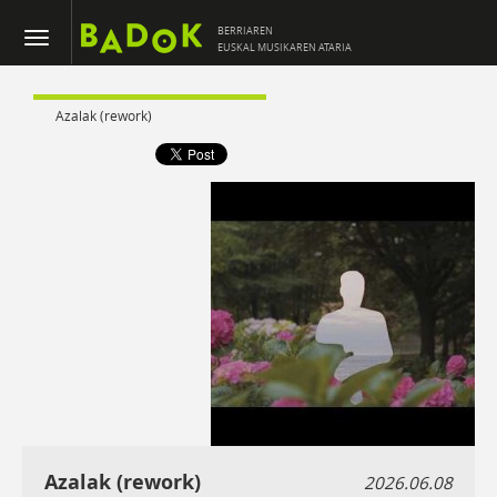
BERRIAREN
EUSKAL MUSIKAREN ATARIA
Azalak (rework)
Azalak (rework)
2026.06.08