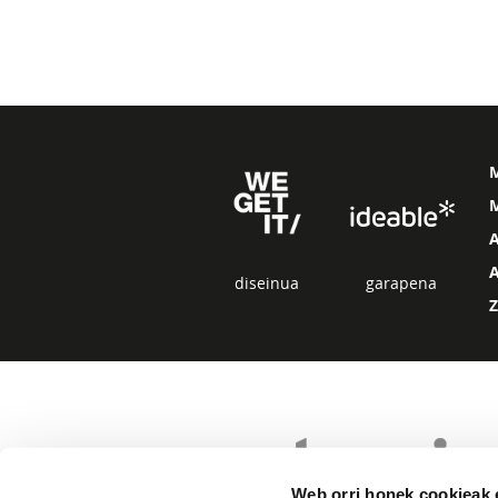
M
diseinua
garapena
Web orri honek cookieak e