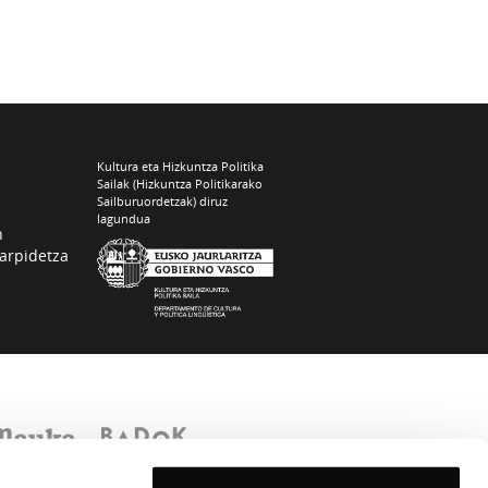
Kultura eta Hizkuntza Politika
Sailak (Hizkuntza Politikarako
Sailburuordetzak) diruz
lagundua
n
arpidetza