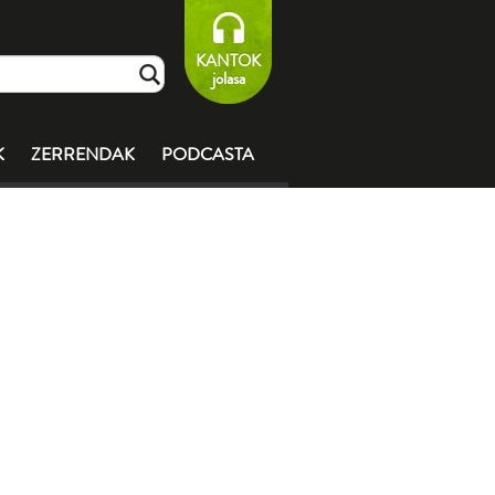
KANTOK
jolasa
K
ZERRENDAK
PODCASTA