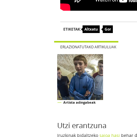
ETIKETAK:
Altxatu
Gor
ERLAZIONATUTAKO ARTIKULUAK
Artista adingabeak
Utzi erantzuna
Iruzkinak bidaltzeko
saioa hasi
behar d