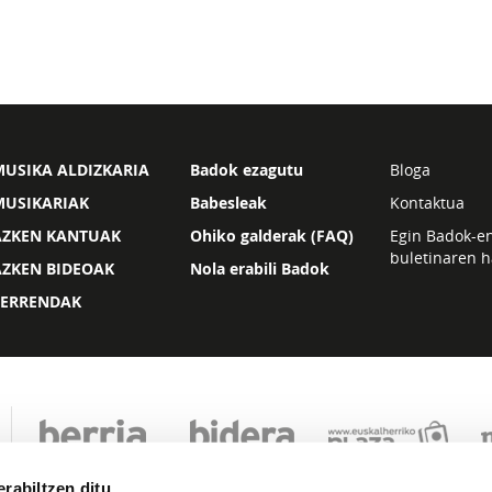
USIKA ALDIZKARIA
Badok ezagutu
Bloga
MUSIKARIAK
Babesleak
Kontaktua
AZKEN KANTUAK
Ohiko galderak (FAQ)
Egin Badok-e
buletinaren h
AZKEN BIDEOAK
Nola erabili Badok
ZERRENDAK
rabiltzen ditu