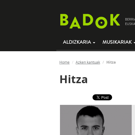
BERRI
EUSKA
ALDIZKARIA
MUSIKARIAK
Home
Azken kantuak
Hitza
Hitza