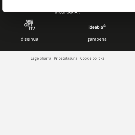
ZERRENDAK
MUSIKARIAK
diseinua
garapena
Lege oharra
Pribatutasuna
Cookie politika