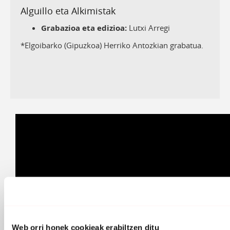
Alguillo eta Alkimistak
Grabazioa eta edizioa:
Lutxi Arregi
*Elgoibarko (Gipuzkoa) Herriko Antozkian grabatua.
Web orri honek cookieak erabiltzen ditu