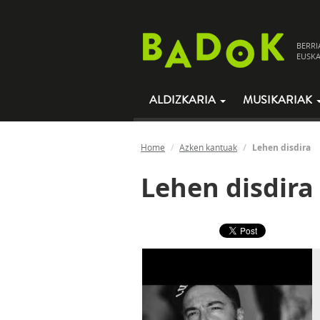
BERRI
EUSKA
ALDIZKARIA
MUSIKARIAK
Home
Azken kantuak
Lehen disdira
Lehen disdira