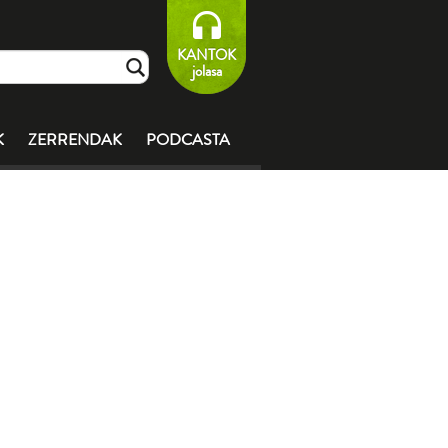
KANTOK
jolasa
K
ZERRENDAK
PODCASTA