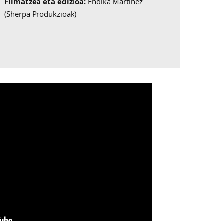
Filmatzea eta edizioa:
Endika Martinez
(Sherpa Produkzioak)