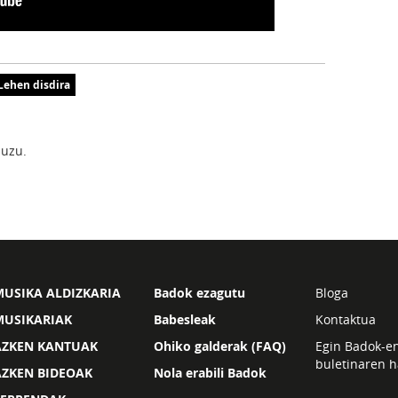
Lehen disdira
uzu.
USIKA ALDIZKARIA
Badok ezagutu
Bloga
MUSIKARIAK
Babesleak
Kontaktua
AZKEN KANTUAK
Ohiko galderak (FAQ)
Egin Badok-e
buletinaren h
AZKEN BIDEOAK
Nola erabili Badok