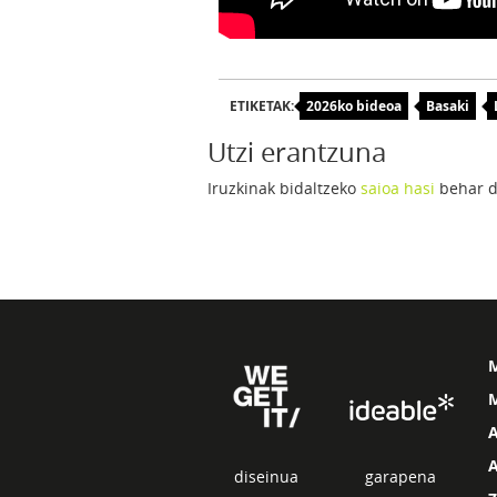
ETIKETAK:
2026ko bideoa
Basaki
Utzi erantzuna
Iruzkinak bidaltzeko
saioa hasi
behar d
M
diseinua
garapena