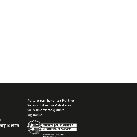
Kultura eta Hizkuntza Politika
Sailak (Hizkuntza Politikarako
Sailburuordetzak) diruz
lagundua
n
arpidetza