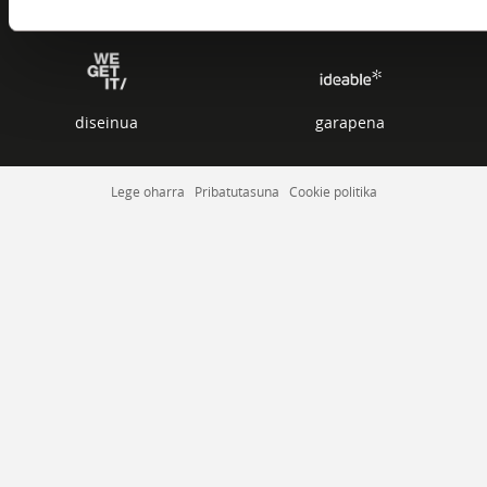
MUSIKARIAK
diseinua
garapena
Lege oharra
Pribatutasuna
Cookie politika