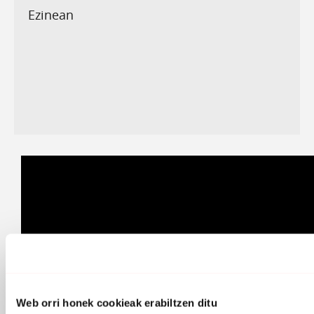
Ezinean
Web orri honek cookieak erabiltzen ditu