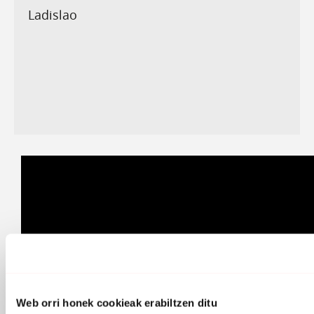
Ladislao
Web orri honek cookieak erabiltzen ditu