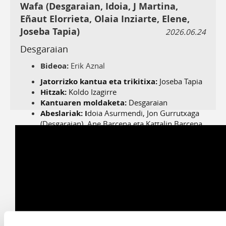
Wafa (Desgaraian, Idoia, J Martina,
Eñaut Elorrieta, Olaia Inziarte, Elene,
Joseba Tapia)
2026.06.24
Desgaraian
Bideoa:
Erik Aznal
Jatorrizko kantua eta trikitixa:
Joseba Tapia
Hitzak:
Koldo Izagirre
Kantuaren moldaketa:
Desgaraian
Abeslariak: I
doia Asurmendi, Jon Gurrutxaga
(Desgaraian), Ane Barcena eta Kattalin Barcena
(J Martina), Elene Uribarri, Olaia Inziarte eta
Eñaut Elorrieta
Panderoa:
Beñat Ucin Zubeldia