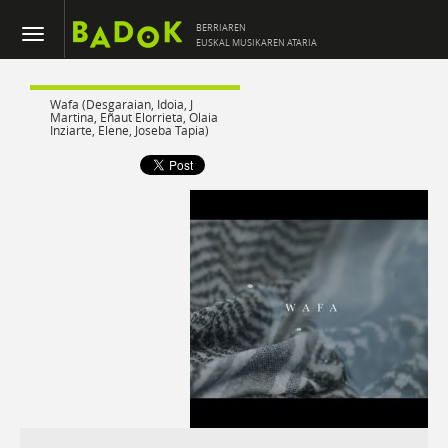
BERRIAREN
EUSKAL MUSIKAREN ATARIA
Wafa (Desgaraian, Idoia, J
Martina, Eñaut Elorrieta, Olaia
Inziarte, Elene, Joseba Tapia)