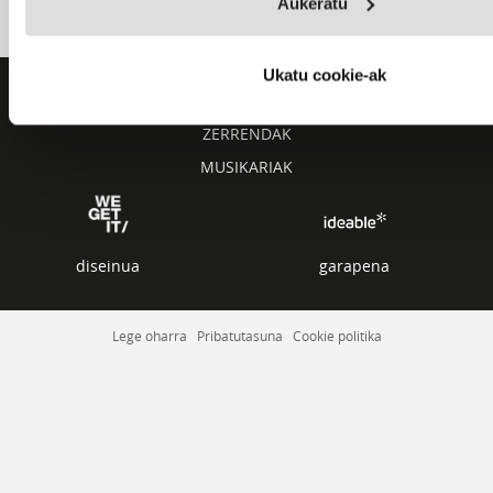
Aukeratu
Ukatu cookie-ak
AZKEN KANTUAK
ZERRENDAK
MUSIKARIAK
diseinua
garapena
Lege oharra
Pribatutasuna
Cookie politika