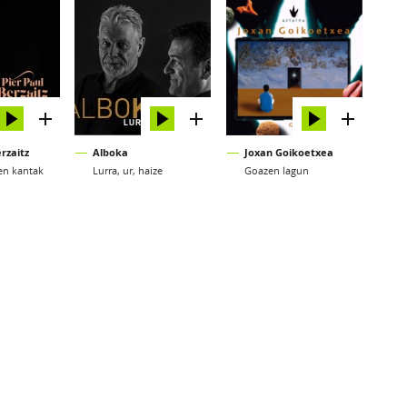
rzaitz
Alboka
Joxan Goikoetxea
en kantak
Lurra, ur, haize
Goazen lagun