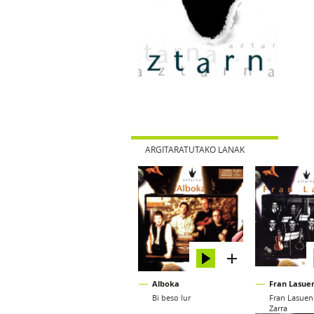
ARGITARATUTAKO LANAK
Alboka
Fran Lasue
Bi beso lur
Fran Lasuen
Zarra