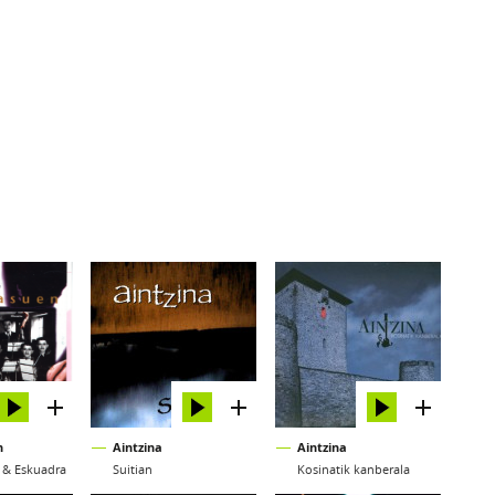
n
Aintzina
Aintzina
 & Eskuadra
Suitian
Kosinatik kanberala