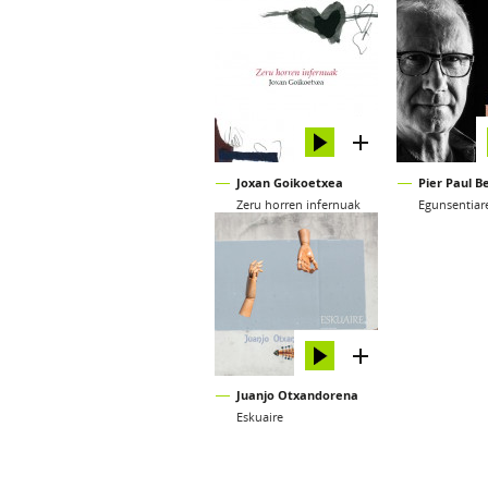
Joxan Goikoetxea
Pier Paul Be
Zeru horren infernuak
Egunsentiar
Juanjo Otxandorena
Eskuaire