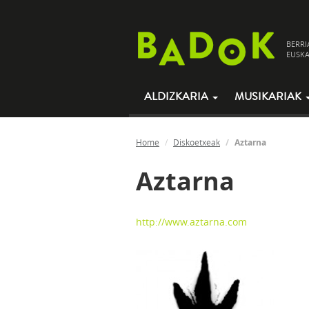
BERRI
EUSKA
ALDIZKARIA
MUSIKARIAK
Home
Diskoetxeak
Aztarna
Aztarna
http://www.aztarna.com