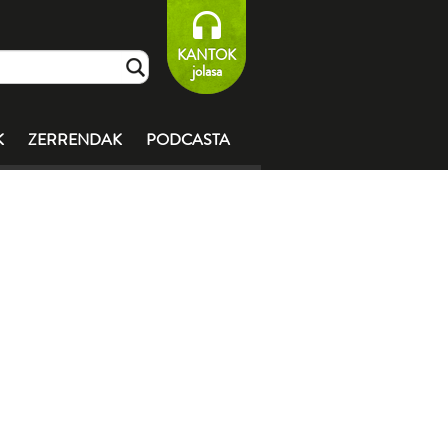
KANTOK
jolasa
K
ZERRENDAK
PODCASTA