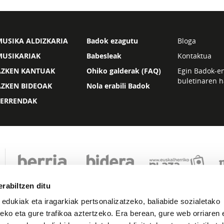
USIKA ALDIZKARIA
Badok ezagutu
Bloga
MUSIKARIAK
Babesleak
Kontaktua
AZKEN KANTUAK
Ohiko galderak (FAQ)
Egin Badok-e
buletinaren h
AZKEN BIDEOAK
Nola erabili Badok
ZERRENDAK
rabiltzen ditu
 edukiak eta iragarkiak pertsonalizatzeko, baliabide sozialetako
eko eta gure trafikoa aztertzeko. Era berean, gure web orriaren e