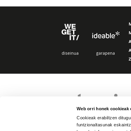
M
diseinua
garapena
Web orri honek cookieak e
Cookieak erabiltzen ditugu
funtzionaltasunak eskaintz