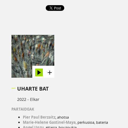
UHARTE BAT
2022 -
Elkar
PARTAIDEAK
Pier Paul Berzaitz
, ahotsa
Marie-Helene Gastinel-Maya
, perkusioa, bateria
Angel Unzu
, gitarra, bouzoukia