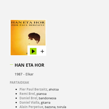
HAN ETA HOR
1987 -
Elkar
PARTAIDEAK
Pier Paul Berzaitz
, ahotsa
Remi Brel
, pianoa
Daniel Brel
, bandoneoia
Daniel Vialla
, gitarra
Alain Perpetue
, bazona, txirula