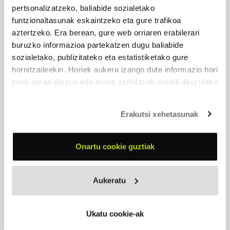
pertsonalizatzeko, baliabide sozialetako
funtzionaltasunak eskaintzeko eta gure trafikoa
aztertzeko. Era berean, gure web orriaren erabilerari
buruzko informazioa partekatzen dugu baliabide
sozialetako, publizitateko eta estatistiketako gure
hornitzaileekin. Horiek aukera izango dute informazio hori
zeuk eman diezun edo euren zerbitzuak erabili dituzulako
eskuratu duten bestelako informazio batekin uztartzeko.
Erakutsi xehetasunak
Onartu cookie guztiak
ARNAUD D\'OIHENART (1592-1667)
2008 -
Elkar
Aukeratu
PARTAIDEAK
Pier Paul Berzaitz
, ahots nagusia
Ukatu cookie-ak
David Arriola
, saxofoi altu eta sopranoa
Jean-Christian Irigoien
, akordeoia