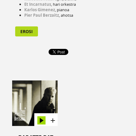
Et Incarnatus
, hari orkestra
Karlos Gimenez
, pianoa
Pier Paul Berzaitz
, ahotsa
EROSI