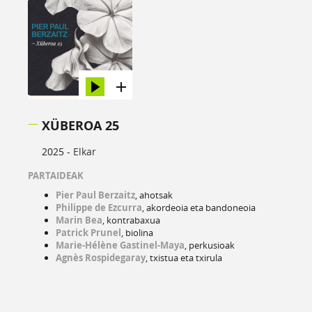
XÜBEROA 25
2025 -
Elkar
PARTAIDEAK
Pier Paul Berzaitz
, ahotsak
Philippe de Ezcurra
, akordeoia eta bandoneoia
Marin Bea
, kontrabaxua
Patrick Prunel
, biolina
Marie-Hélène Gastinel-Maya
, perkusioak
Agnès Rospidegaray
, txistua eta txirula