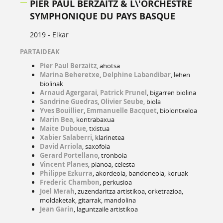
PIER PAUL BERZAITZ & L\'ORCHESTRE
SYMPHONIQUE DU PAYS BASQUE
2019 -
Elkar
PARTAIDEAK
Pier Paul Berzaitz
, ahotsa
Marina Beheretxe
,
Delphine Labandibar
, lehen
biolinak
Arnaud Agergarai
,
Patrick Prunel
, bigarren biolina
Sandrine Guedras
,
Olivier Seube
, biola
Yves Bouillier
,
Emmanuelle Bacquet
, biolontxeloa
Marin Bea
, kontrabaxua
Maite Duboue
, txistua
Xabier Salaberri
, klarinetea
David Arriola
, saxofoia
Gerard Portellano
, tronboia
Vincent Planes
, pianoa, celesta
Philippe Ezkurra
, akordeoia, bandoneoia, koruak
Frederic Chambon
, perkusioa
Joel Merah
, zuzendaritza artistikoa, orketrazioa,
moldaketak, gitarrak, mandolina
Jean Garin
, laguntzaile artistikoa