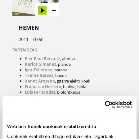
HEMEN
2011 -
Elkar
PARTAIDEAK
Pier Paul Berzaitz
, ahotsa
Karlos Gimenez
, pianoa
Igor Telletxea
, bateria
Txema Garces
, baxua
Xanet Arozena
, gitarra elektrikoak
Francisco Herrero
, biolina, biola
Luis Fernandez
, biolontxeloa
Angel Unzu
, mandolina, bouzoukia
Joxe Mendizabal
, akordeoia
Ertizka abesbatza
, ahotsak
EROSI
Web orri honek cookieak erabiltzen ditu
Cookieak erabiltzen ditugu edukiak eta iragarkiak