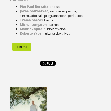
Pier
Paul
Berzaitz
, ahotsa
Joxan
Goikoetxea
, akordeoia, pianoa,
sintetizadoreak, programazioak, perkusioa
Txema
Garces
, baxua
Michel
Longaron
, bateria
Maider
Zapirain
, biolontxeloa
Roberto
Yaben
, gitarra elektrikoa
EROSI