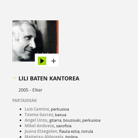
LILI BATEN KANTOREA
2005 -
Elkar
PARTAIDEAK
Luis Camino
, perkusioa
Txema Garces
, baxua
Angel Unzu
, gitarra, bouzouki, perkusioa
Mikel Andueza
, saxofoia
Juana Etxegoien
, flauta eztia, txirula
Maitetxu Aldaregia
, biolina