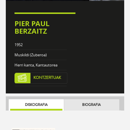
PIER PAUL
BERZAITZ
1952
Muskildi (Zuberoa)
Herri kanta, Kantautorea
KONTZERTUAK
DISKOGRAFIA
BIOGRAFIA