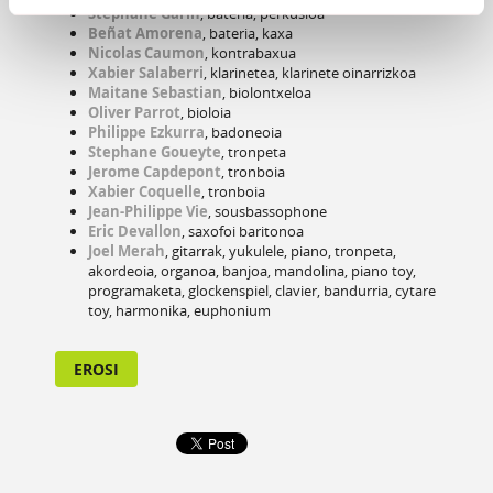
Stephane Garin
, bateria, perkusioa
Beñat Amorena
, bateria, kaxa
Nicolas Caumon
, kontrabaxua
Xabier Salaberri
, klarinetea, klarinete oinarrizkoa
Maitane Sebastian
, biolontxeloa
Oliver Parrot
, bioloia
Philippe Ezkurra
, badoneoia
Stephane Goueyte
, tronpeta
Jerome Capdepont
, tronboia
Xabier Coquelle
, tronboia
Jean-Philippe Vie
, sousbassophone
Eric Devallon
, saxofoi baritonoa
Joel Merah
, gitarrak, yukulele, piano, tronpeta,
akordeoia, organoa, banjoa, mandolina, piano toy,
programaketa, glockenspiel, clavier, bandurria, cytare
toy, harmonika, euphonium
EROSI