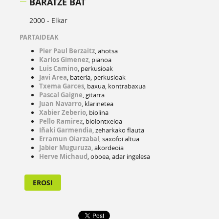
BARATZE BAT
2000 -
Elkar
PARTAIDEAK
Pier Paul Berzaitz
, ahotsa
Karlos Gimenez
, pianoa
Luis Camino
, perkusioak
Javi Area
, bateria, perkusioak
Txema Garces
, baxua, kontrabaxua
Pascal Gaigne
, gitarra
Juan Navarro
, klarinetea
Xabier Zeberio
, biolina
Pello Ramirez
, biolontxeloa
Iñaki Garmendia
, zeharkako flauta
Erramun Oiarzabal
, saxofoi altua
Jabier Muguruza
, akordeoia
Herve Michaud
, oboea, adar ingelesa
EROSI