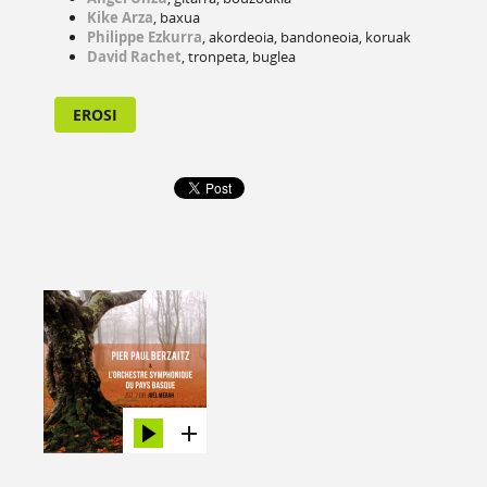
Kike Arza
, baxua
Philippe Ezkurra
, akordeoia, bandoneoia, koruak
David Rachet
, tronpeta, buglea
EROSI