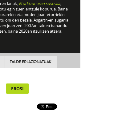
rren lanak,
Etorkizunaren sustraia
,
otu egin zuen entzule kopurua. Baina
orarekin eta moden joan-etorriekin
tu ohi den bezala, Asgarth-en sugarra
ltzen joan zen. 2007an taldea banandu
zen, baina 2020an itzuli zen atzera.
TALDE ERLAZIONATUAK
EROSI