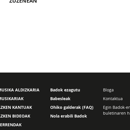
ZUZENEAN
USIKA ALDIZKARIA
Badok ezagutu
Bloga
MUSIKARIAK
Babesleak
Kontaktua
AZKEN KANTUAK
Ohiko galderak (FAQ)
Egin Badok-e
buletinaren h
AZKEN BIDEOAK
Nola erabili Badok
ZERRENDAK