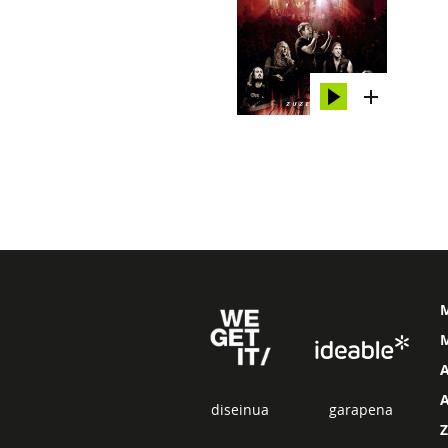
M
diseinua
garapena