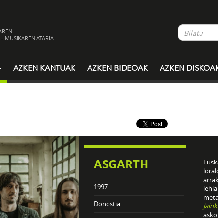
AREN
L MUSIKAREN ATARIA
AZKEN KANTUAK
AZKEN BIDEOAK
AZKEN DISKOA
ASGARTH
Eusk
loral
arra
1997
lehia
metal
Donostia
Jain
asko