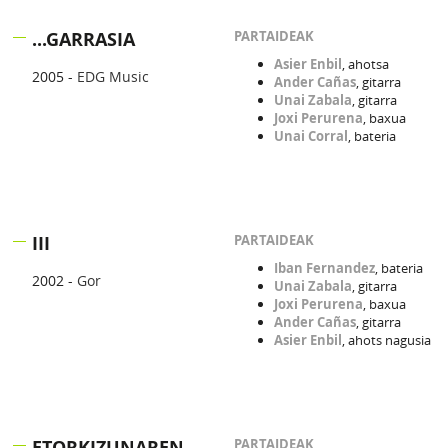
...GARRASIA
PARTAIDEAK
Asier Enbil
, ahotsa
2005 -
EDG Music
Ander Cañas
, gitarra
Unai Zabala
, gitarra
Joxi Perurena
, baxua
Unai Corral
, bateria
III
PARTAIDEAK
Iban Fernandez
, bateria
2002 -
Gor
Unai Zabala
, gitarra
Joxi Perurena
, baxua
Ander Cañas
, gitarra
Asier Enbil
, ahots nagusia
ETORKIZUNAREN
PARTAIDEAK