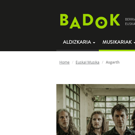
BERRI
EUSKA
ALDIZKARIA
MUSIKARIAK
Home
Euskal Musika
Asgarth