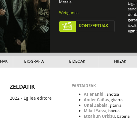
Metala
biga
send
Webgunea
denb
gerta
itza
KONTZERTUAK
egin 
UNAK
BIOGRAFIA
BIDEOAK
HITZAK
ZELDATIK
PARTAIDEAK
Asier Enbil
, ahotsa
2022 -
Egilea editore
Ander Cañas
, gitarra
Unai Zabala
, gitarra
Mikel Yarza
, baxua
Etxahun Urkizu
, bateria