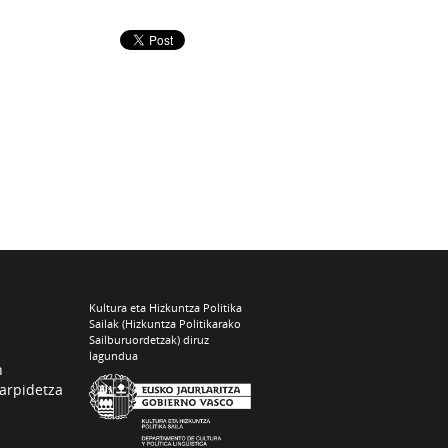
Kultura eta Hizkuntza Politika
Sailak (Hizkuntza Politikarako
Sailburuordetzak) diruz
lagundua
n
arpidetza