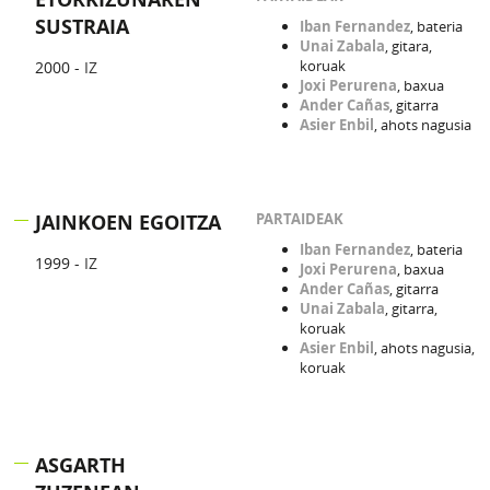
SUSTRAIA
Iban Fernandez
, bateria
Unai Zabala
, gitara,
koruak
2000 -
IZ
Joxi Perurena
, baxua
Ander Cañas
, gitarra
Asier Enbil
, ahots nagusia
JAINKOEN EGOITZA
PARTAIDEAK
Iban Fernandez
, bateria
1999 -
IZ
Joxi Perurena
, baxua
Ander Cañas
, gitarra
Unai Zabala
, gitarra,
koruak
Asier Enbil
, ahots nagusia,
koruak
ASGARTH