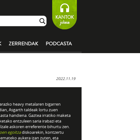
KANTOK
jolasa
K
ZERRENDAK
PODCASTA
2022.11.19
arazko heavy metalaren bigarren
dian, Asgarth taldeak lortu zuen
kasta handiena. Gaztea irratiko maketa
ketako entzuleen saria irabazi eta
zale askoren erreferente bihurtu zen.
koen egoitza
diskoarekin, kontzertu
 emateko aukera izan zuten, eta