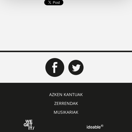
AZKEN KANTUAK
ZERRENDAK
MUSIKARIAK