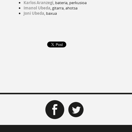
Karlos Aranzegi
, bateria, perkusioa
Imanol Ubeda
, gitarra, ahotsa
Joni Ubeda
, baxua