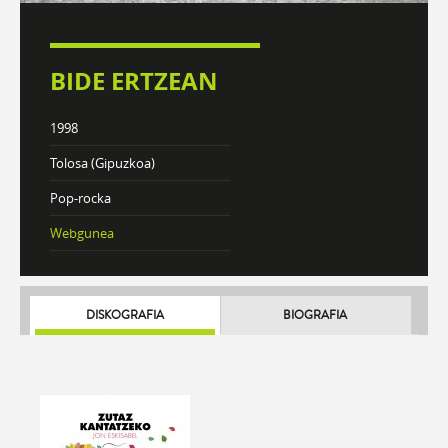
BIDE ERTZEAN
1998
Tolosa (Gipuzkoa)
Pop-rocka
Webgunea
DISKOGRAFIA
BIOGRAFIA