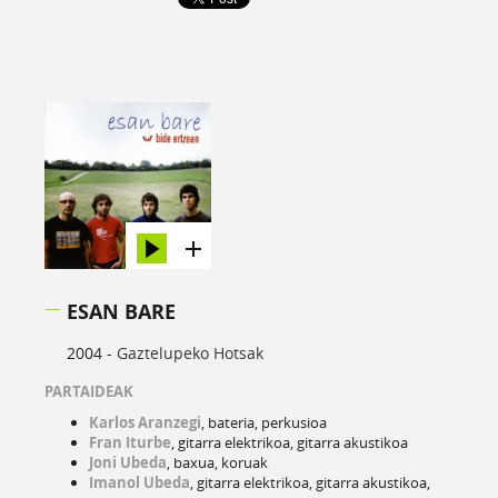
ESAN BARE
2004 -
Gaztelupeko Hotsak
PARTAIDEAK
Karlos Aranzegi
, bateria, perkusioa
Fran Iturbe
, gitarra elektrikoa, gitarra akustikoa
Joni Ubeda
, baxua, koruak
Imanol Ubeda
, gitarra elektrikoa, gitarra akustikoa,