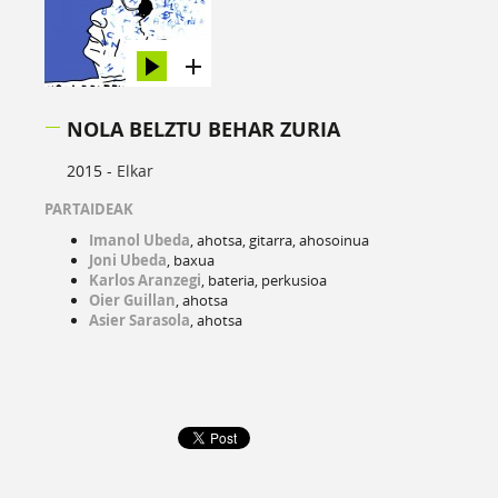
NOLA BELZTU BEHAR ZURIA
2015 -
Elkar
PARTAIDEAK
Imanol Ubeda
, ahotsa, gitarra, ahosoinua
Joni Ubeda
, baxua
Karlos Aranzegi
, bateria, perkusioa
Oier Guillan
, ahotsa
Asier Sarasola
, ahotsa