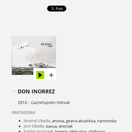
DON INORREZ
2010 -
Gaztelupeko Hotsak
PARTAIDEAK
Imanol Ubeda
, ahotsa, gitarra akustikoa, harmonika
Joni Ubeda
, baxua, ahotsak
Karlos Aranzegi
, bateria, perkusioa, xilofonoa