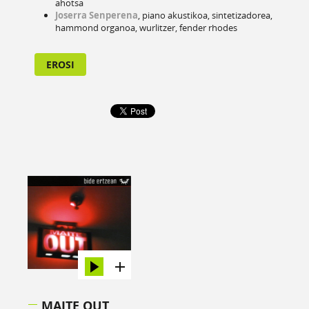
ahotsa
Joserra Senperena
, piano akustikoa, sintetizadorea,
hammond organoa, wurlitzer, fender rhodes
EROSI
MAITE OUT