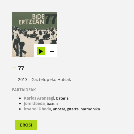
77
2013 -
Gaztelupeko Hotsak
PARTAIDEAK
Karlos Aranzegi
, bateria
Joni Ubeda
, baxua
Imanol Ubeda
, ahotsa, gitarra, harmonika
EROSI