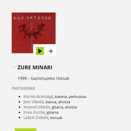
ZURE MINARI
1999 -
Gaztelupeko Hotsak
PARTAIDEAK
Karlos Aranzegi
, bateria, perkusioa
Joni Ubeda
, baxua, ahotsa
Imanol Ubeda
, gitarra, ahotsa
Fran Iturbe
, gitarra
Labrit Zabala
, koruak