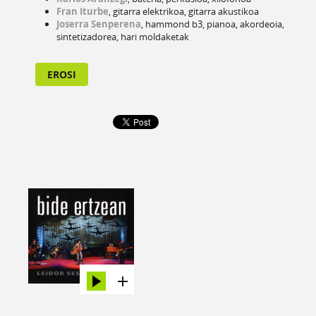
Fran Iturbe
, gitarra elektrikoa, gitarra akustikoa
Joserra Senperena
, hammond b3, pianoa, akordeoia,
sintetizadorea, hari moldaketak
EROSI