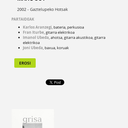
2002 -
Gaztelupeko Hotsak
PARTAIDEAK
Karlos Aranzegi
, bateria, perkusioa
Fran Iturbe
, gitarra elektrikoa
Imanol Ubeda
, ahotsa, gitarra akustikoa, gitarra
elektrikoa
Joni Ubeda
, baxua, koruak
EROSI