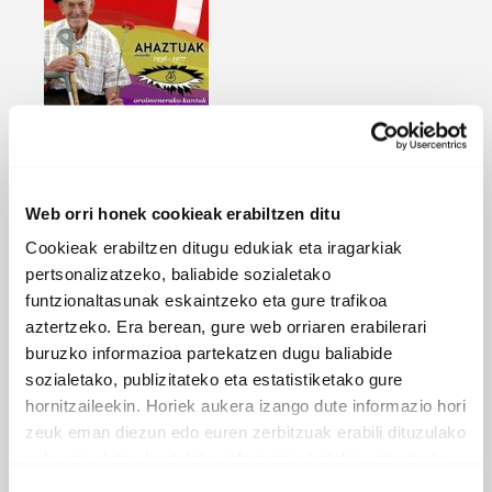
OROITZAPENERAKO KANTAK I
(ASKOREN ARTEAN)
Web orri honek cookieak erabiltzen ditu
2007 -
Ahaztuak 1936-1977
Cookieak erabiltzen ditugu edukiak eta iragarkiak
pertsonalizatzeko, baliabide sozialetako
funtzionaltasunak eskaintzeko eta gure trafikoa
aztertzeko. Era berean, gure web orriaren erabilerari
buruzko informazioa partekatzen dugu baliabide
sozialetako, publizitateko eta estatistiketako gure
hornitzaileekin. Horiek aukera izango dute informazio hori
zeuk eman diezun edo euren zerbitzuak erabili dituzulako
eskuratu duten bestelako informazio batekin uztartzeko.