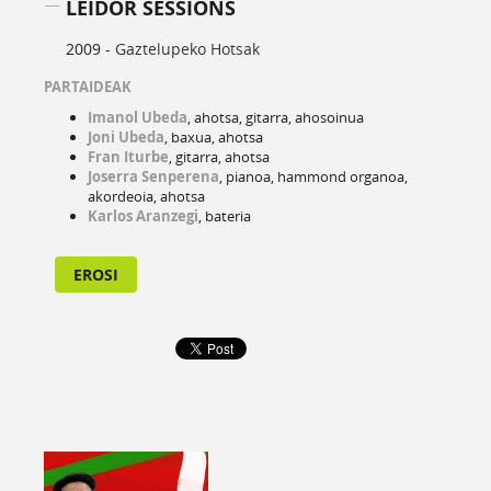
LEIDOR SESSIONS
2009 -
Gaztelupeko Hotsak
PARTAIDEAK
Imanol Ubeda
, ahotsa, gitarra, ahosoinua
Joni Ubeda
, baxua, ahotsa
Fran Iturbe
, gitarra, ahotsa
Joserra Senperena
, pianoa, hammond organoa,
akordeoia, ahotsa
Karlos Aranzegi
, bateria
EROSI