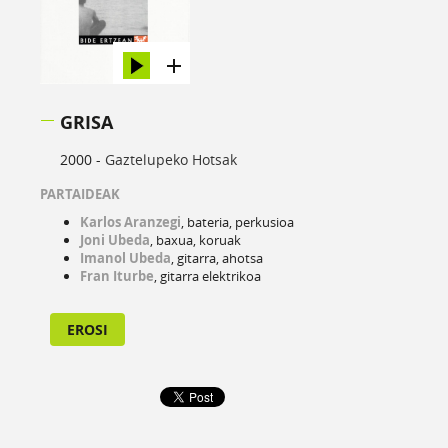
GRISA
2000 -
Gaztelupeko Hotsak
PARTAIDEAK
Karlos Aranzegi
, bateria, perkusioa
Joni Ubeda
, baxua, koruak
Imanol Ubeda
, gitarra, ahotsa
Fran Iturbe
, gitarra elektrikoa
EROSI