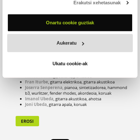
Erakutsi xehetasunak
Onartu cookie guztiak
Aukeratu
NON DIRA
2006 -
Gaztelupeko Hotsak
Ukatu cookie-ak
PARTAIDEAK
Karlos Aranzegi
, bateria, perkusioa
Fran Iturbe
, gitarra elektrikoa, gitarra akustikoa
Joserra Senperena
, pianoa, sintetizadorea, hammond
b3, wurlitzer, fender rhodes, akordeoia, koruak
Imanol Ubeda
, gitarra akustikoa, ahotsa
Joni Ubeda
, gitarra apala, koruak
EROSI