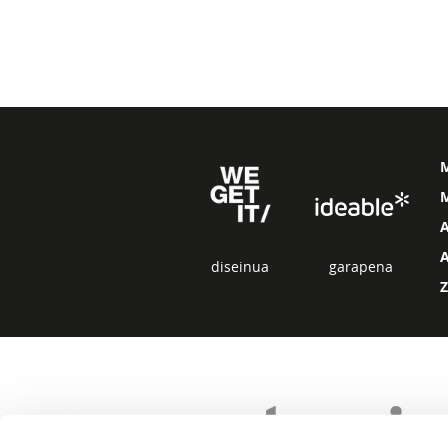
M
diseinua
garapena