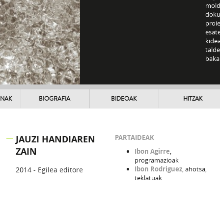
mold
doku
proie
esat
kidea
talde
baka
UNAK
BIOGRAFIA
BIDEOAK
HITZAK
JAUZI HANDIAREN
PARTAIDEAK
ZAIN
Ibon Agirre
,
programazioak
Ibon Rodriguez
, ahotsa,
2014 -
Egilea editore
teklatuak