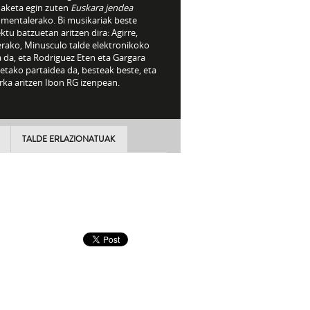
aketa egin zuten
Euskara jendea
mentalerako. Bi musikariak beste
ktu batzuetan aritzen dira: Agirre,
erako, Minusculo talde elektronikoko
 da, eta Rodriguez Eten eta Gargara
etako partaidea da, besteak beste, eta
rka aritzen Ibon RG izenpean.
TALDE ERLAZIONATUAK