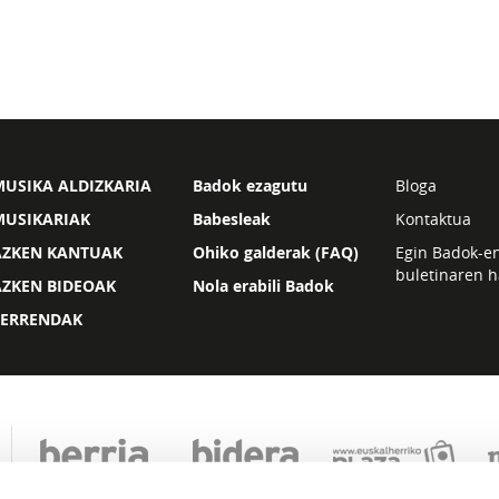
USIKA ALDIZKARIA
Badok ezagutu
Bloga
MUSIKARIAK
Babesleak
Kontaktua
AZKEN KANTUAK
Ohiko galderak (FAQ)
Egin Badok-e
buletinaren h
AZKEN BIDEOAK
Nola erabili Badok
ZERRENDAK