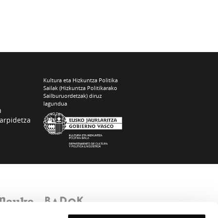
Kultura eta Hizkuntza Politika
Sailak (Hizkuntza Politikarako
Sailburuordetzak) diruz
lagundua
n
arpidetza