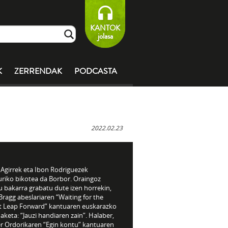
KANTOK
jolasa
K
ZERRENDAK
PODCASTA
2022.02.23
 Agirrek eta Ibon Rodriguezek
uriko bikotea da Borbor. Oraingoz
u bakarra grabatu dute izen horrekin,
 Bragg abeslariaren “Waiting for the
t Leap Forward” kantuaren euskarazko
keta: “Jauzi handiaren zain”. Halaber,
r Ordorikaren “Egin kontu” kantuaren