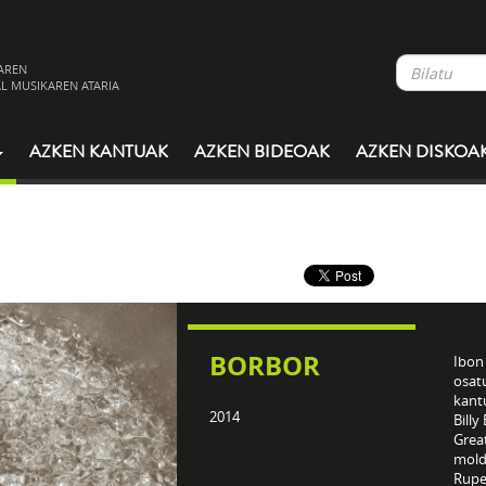
AREN
L MUSIKAREN ATARIA
AZKEN KANTUAK
AZKEN BIDEOAK
AZKEN DISKOA
BORBOR
Ibon
osat
kant
2014
Billy
Grea
molda
Rupe