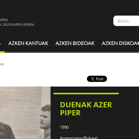
AREN
L MUSIKAREN ATARIA
AZKEN KANTUAK
AZKEN BIDEOAK
AZKEN DISKOA
per
DUENAK AZER
PIPER
1990
Arrigorriaga (Bizkaia)