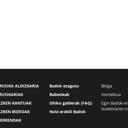
USIKA ALDIZKARIA
Badok ezagutu
Bloga
MUSIKARIAK
Babesleak
Kontaktua
AZKEN KANTUAK
Ohiko galderak (FAQ)
Egin Badok-e
buletinaren h
AZKEN BIDEOAK
Nola erabili Badok
ZERRENDAK