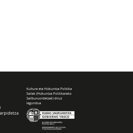
Kultura eta Hizkuntza Politika
Sailak (Hizkuntza Politikarako
Sailburuordetzak) diruz
lagundua
n
arpidetza