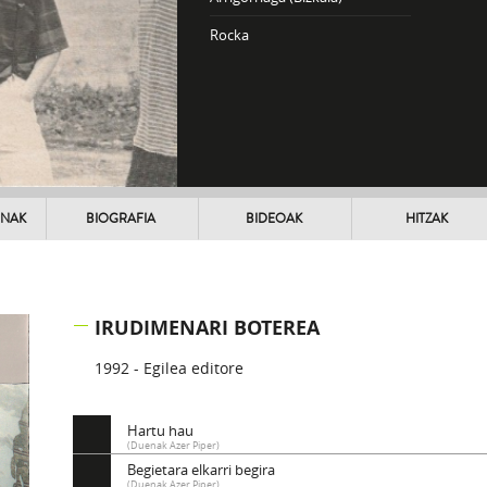
Rocka
UNAK
BIOGRAFIA
BIDEOAK
HITZAK
IRUDIMENARI BOTEREA
1992 - Egilea editore
Hartu hau
(Duenak Azer Piper)
Begietara elkarri begira
(Duenak Azer Piper)