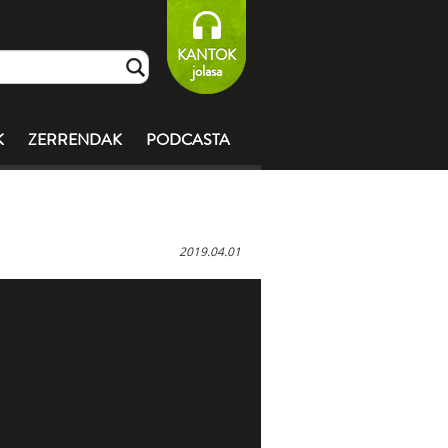
KANTOK
jolasa
K
ZERRENDAK
PODCASTA
2019.04.01