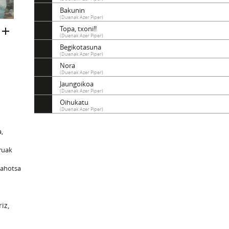
Bakunin
(Duenak Azer Piper)
Topa, txoni!!
(Duenak Azer Piper)
Begikotasuna
(Duenak Azer Piper)
Nora
(Duenak Azer Piper)
Jaungoikoa
(Duenak Azer Piper)
Oihukatu
(Duenak Azer Piper)
a,
oruak
, ahotsa
iz,