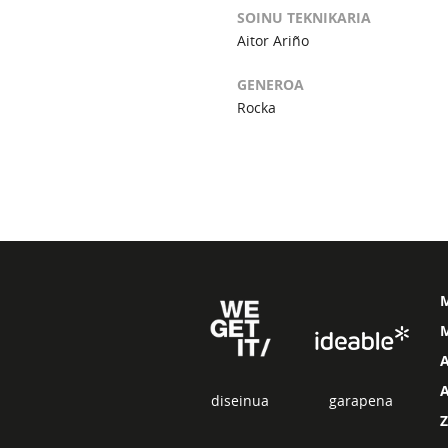
SOINU TEKNIKARIA
Aitor Ariño
GENEROA
Rocka
M
diseinua
garapena