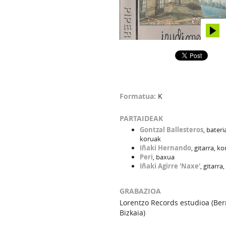
Formatua:
K
PARTAIDEAK
Gontzal Ballesteros
, bateri
koruak
Iñaki Hernando
, gitarra, k
Peri
, baxua
Iñaki Agirre 'Naxe'
, gitarra
GRABAZIOA
Lorentzo Records estudioa (Berr
Bizkaia)