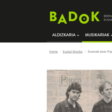
BERRI
EUSKA
ALDIZKARIA
MUSIKARIAK
Home
Euskal Musika
Duenak Azer Pi