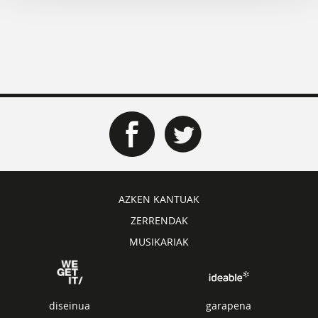
AZKEN KANTUAK
ZERRENDAK
MUSIKARIAK
diseinua
garapena