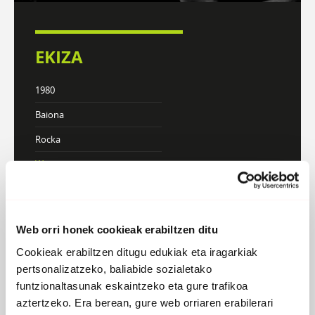
EKIZA
1980
Baiona
Rocka
Webgunea
KONTZERTUAK
Web orri honek cookieak erabiltzen ditu
Cookieak erabiltzen ditugu edukiak eta iragarkiak
DISKOGRAFIA
BIOGRAFIA
pertsonalizatzeko, baliabide sozialetako
funtzionaltasunak eskaintzeko eta gure trafikoa
aztertzeko. Era berean, gure web orriaren erabilerari