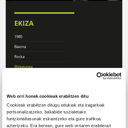
EKIZA
1980
Baiona
Rocka
Webgunea
KONTZERTUAK
Web orri honek cookieak erabiltzen ditu
Cookieak erabiltzen ditugu edukiak eta iragarkiak
DISKOGRAFIA
BIOGRAFIA
pertsonalizatzeko, baliabide sozialetako
funtzionaltasunak eskaintzeko eta gure trafikoa
aztertzeko. Era berean, gure web orriaren erabilerari