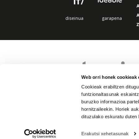
diseinua
garapena
Web orri honek cookieak e
Cookieak erabiltzen ditugu
funtzionaltasunak eskaintz
buruzko informazioa partek
hornitzaileekin. Horiek au
dituzulako eskuratu duten 
Erakutsi xehetasunak