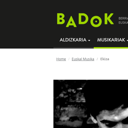
BERRI
EUSKA
ALDIZKARIA
MUSIKARIAK
Home
Euskal Musika
Ekiza