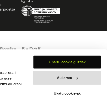
lagundua
n
arpidetza
Onartu cookie guztiak
rabilerari
Aukeratu
ko gure
itzuak erabili
Ukatu cookie-ak