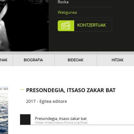
Rocka
Webgunea
KONTZERTUAK
UNAK
BIOGRAFIA
BIDEOAK
HITZAK
PRESONDEGIA, ITSASO ZAKAR BAT
2017 - Egilea editore
Presondegia, itsaso zakar bat
(Hitzak: Amets Arzallus-Musika: Jurgi Ekiza)