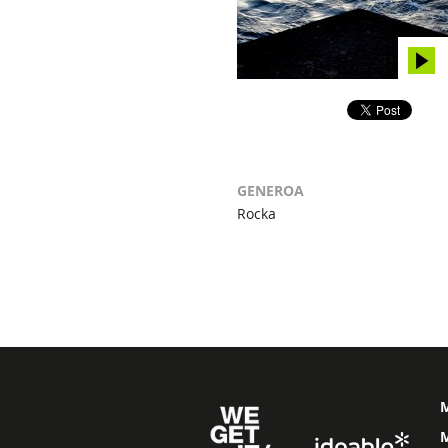
GENEROA
Rocka
M