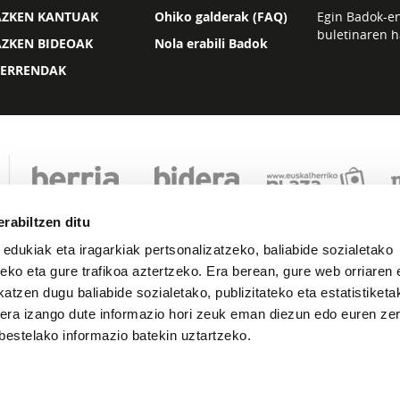
AZKEN KANTUAK
Ohiko galderak (FAQ)
Egin Badok-e
buletinaren h
AZKEN BIDEOAK
Nola erabili Badok
ZERRENDAK
rabiltzen ditu
 edukiak eta iragarkiak pertsonalizatzeko, baliabide sozialetako
eko eta gure trafikoa aztertzeko. Era berean, gure web orriaren e
atzen dugu baliabide sozialetako, publizitateko eta estatistiketa
kera izango dute informazio hori zeuk eman diezun edo euren zerb
Lege oharra
Pribatutasuna
Cookie politika
bestelako informazio batekin uztartzeko.