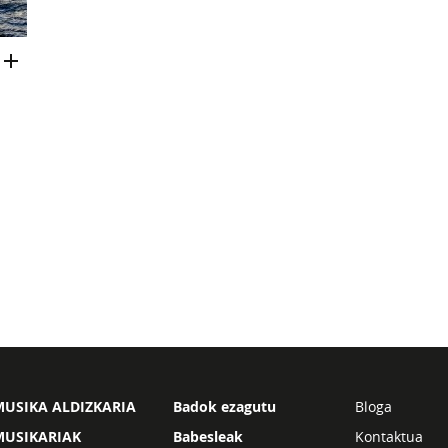
USIKA ALDIZKARIA
Badok ezagutu
Bloga
MUSIKARIAK
Babesleak
Kontaktua