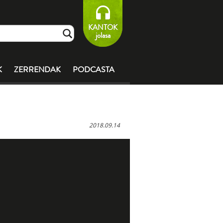
KANTOK
jolasa
K
ZERRENDAK
PODCASTA
2018.09.14