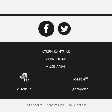
AZKEN KANTUAK
ZERRENDAK
MUSIKARIAK
diseinua
garapena
Lege oharra
Pribatutasuna
Cookie politika