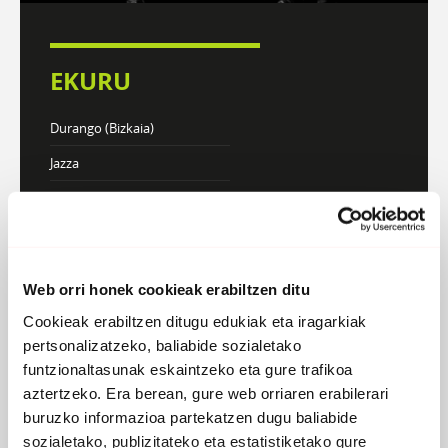
EKURU
Durango (Bizkaia)
Jazza
DISKOGRAFIA
BIOGRAFIA
Web orri honek cookieak erabiltzen ditu
Cookieak erabiltzen ditugu edukiak eta iragarkiak
pertsonalizatzeko, baliabide sozialetako
funtzionaltasunak eskaintzeko eta gure trafikoa
aztertzeko. Era berean, gure web orriaren erabilerari
buruzko informazioa partekatzen dugu baliabide
sozialetako, publizitateko eta estatistiketako gure