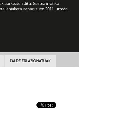
k aurkezten ditu. Gaztea irratiko
a lehiaketa irabazi zuen 2011. urtean.
TALDE ERLAZIONATUAK