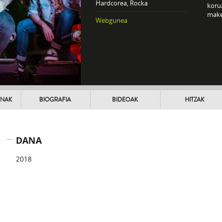
Hardcorea, Rocka
korua
maket
Webgunea
UNAK
BIOGRAFIA
BIDEOAK
HITZAK
DANA
2018