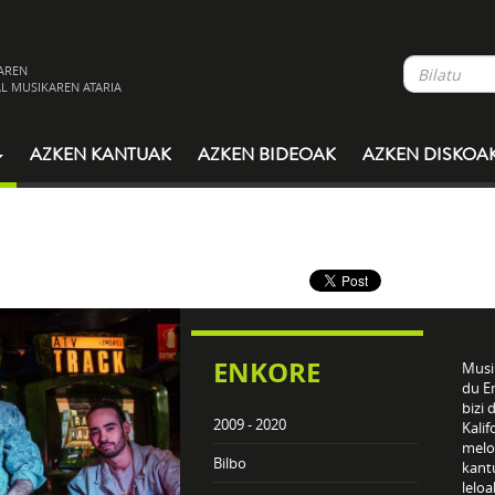
AREN
L MUSIKAREN ATARIA
AZKEN KANTUAK
AZKEN BIDEOAK
AZKEN DISKOA
ENKORE
Musik
du En
bizi
2009 - 2020
Kali
melo
Bilbo
kant
leloa