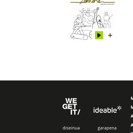
M
diseinua
garapena