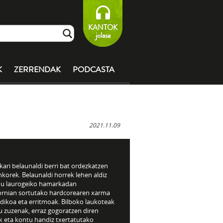
KANTOK
jolasa
K
ZERRENDAK
PODCASTA
2021.11.09
ari belaunaldi berri bat ordezkatzen
korek. Belaunaldi horrek lehen aldiz
 du laurogeiko hamarkadan
fornian sortutako hardcorearen xarma
dikoa eta erritmoak. Bilboko laukoteak
u zuzenak, erraz gogoratzen diren
k eta kontu handiz txertatutako