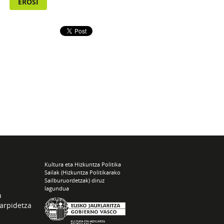
EROSI
Kultura eta Hizkuntza Politika
Sailak (Hizkuntza Politikarako
Sailburuordetzak) diruz
lagundua
n
arpidetza