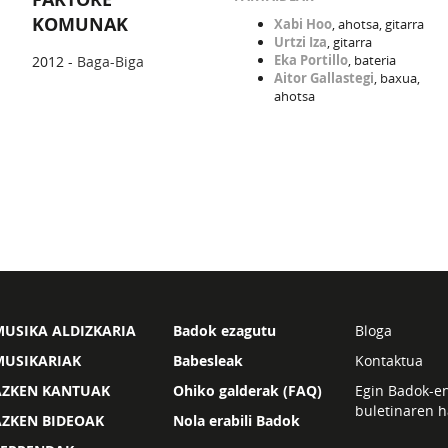
KOMUNAK
Xabi Hoo
, ahotsa, gitarra
Urtzi Iza
, gitarra
Eka Portillo
, bateria
2012 -
Baga-Biga
Aitor Gallastegi
, baxua,
ahotsa
USIKA ALDIZKARIA
Badok ezagutu
Bloga
MUSIKARIAK
Babesleak
Kontaktua
AZKEN KANTUAK
Ohiko galderak (FAQ)
Egin Badok-e
buletinaren h
AZKEN BIDEOAK
Nola erabili Badok