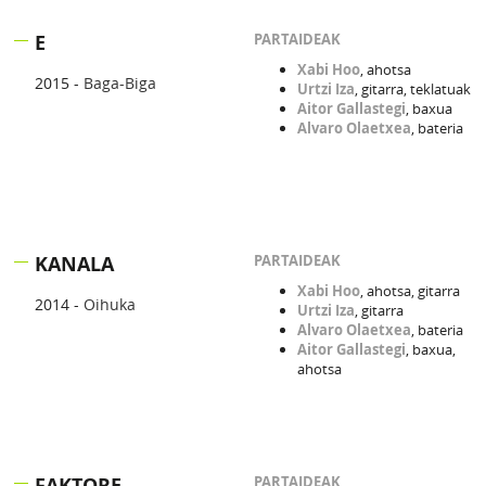
E
PARTAIDEAK
Xabi Hoo
, ahotsa
2015 -
Baga-Biga
Urtzi Iza
, gitarra, teklatuak
Aitor Gallastegi
, baxua
Alvaro Olaetxea
, bateria
KANALA
PARTAIDEAK
Xabi Hoo
, ahotsa, gitarra
2014 -
Oihuka
Urtzi Iza
, gitarra
Alvaro Olaetxea
, bateria
Aitor Gallastegi
, baxua,
ahotsa
FAKTORE
PARTAIDEAK