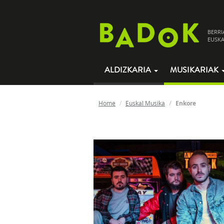
BERRI
EUSKA
ALDIZKARIA
MUSIKARIAK
Home
Euskal Musika
Enkore