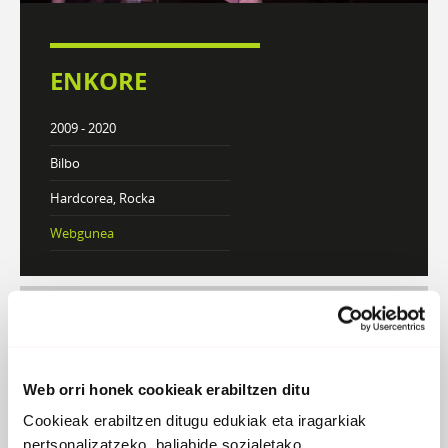
ENKORE
2009 - 2020
Bilbo
Hardcorea, Rocka
Webgunea
DISKOGRAFIA
BIOGRAFIA
Web orri honek cookieak erabiltzen ditu
Atzera
Cookieak erabiltzen ditugu edukiak eta iragarkiak
pertsonalizatzeko, baliabide sozialetako