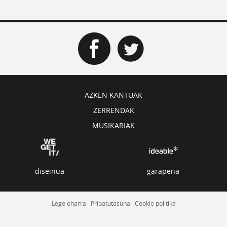
AZKEN KANTUAK
ZERRENDAK
MUSIKARIAK
diseinua
garapena
Lege oharra
Pribatutasuna
Cookie politika