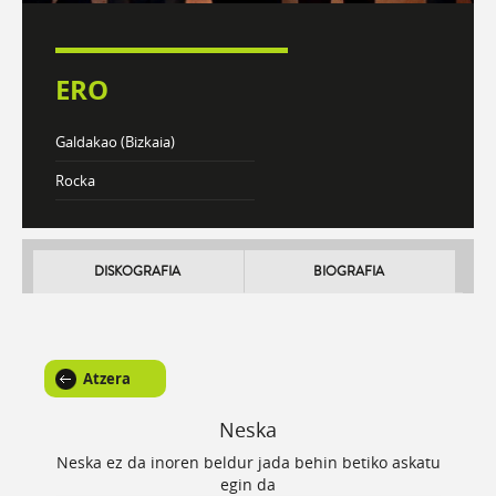
ERO
Galdakao (Bizkaia)
Rocka
DISKOGRAFIA
BIOGRAFIA
Atzera
Neska
Neska ez da inoren beldur jada behin betiko askatu
egin da