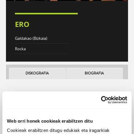
ERO
Galdakao (Bizkaia)
Rocka
DISKOGRAFIA
BIOGRAFIA
Atzera
Biluzik
Web orri honek cookieak erabiltzen ditu
Biluzik eta buruz behera aurkitzen naiz berriz
Cookieak erabiltzen ditugu edukiak eta iragarkiak
ume jaio berri bat banintz bezala