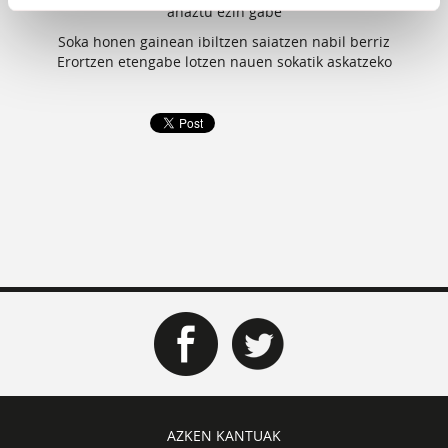
ahaztu ezin gabe
Soka honen gainean ibiltzen saiatzen nabil berriz
Erortzen etengabe lotzen nauen sokatik askatzeko
AZKEN KANTUAK