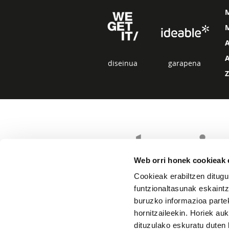
M
diseinua
garapena
Web orri honek cookieak e
Cookieak erabiltzen ditugu
funtzionaltasunak eskaintz
buruzko informazioa partek
hornitzaileekin. Horiek au
dituzulako eskuratu duten 