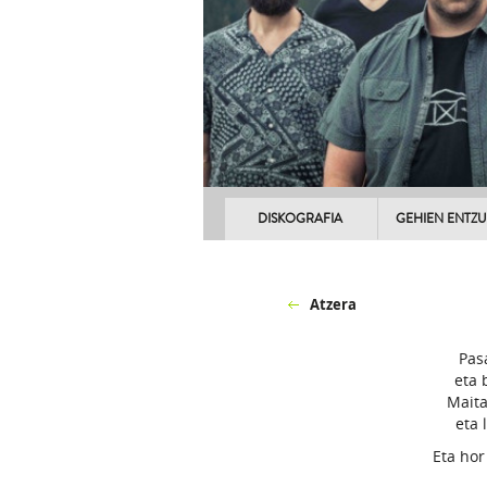
DISKOGRAFIA
GEHIEN ENTZ
Atzera
Pas
eta 
Maita
eta 
Eta hor