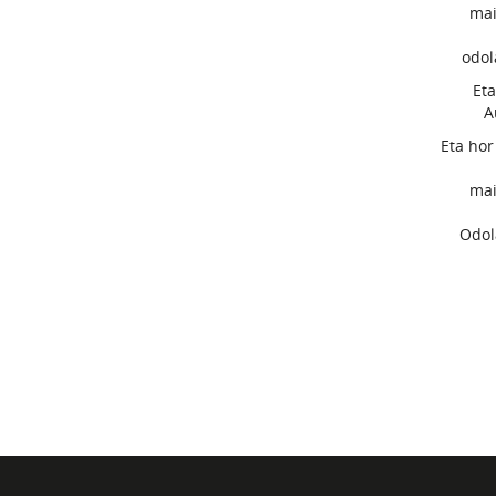
mai
odol
Eta
A
Eta hor
mai
Odol