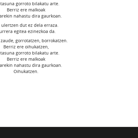
tasuna gorroto bilakatu arte.
Berriz ere malkoak
arekin nahastu dira gaurkoan.
 ulertzen dut ez dela erraza.
urrera egitea ezinezkoa da.
 zaude, gorrotatzen, borrokatzen.
Berriz ere oihukatzen,
tasuna gorroto bilakatu arte.
Berriz ere malkoak
arekin nahastu dira gaurkoan.
Oihukatzen.