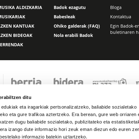
USIKA ALDIZKARIA
Badok ezagutu
Bloga
MUSIKARIAK
Babesleak
Kontaktua
AZKEN KANTUAK
Ohiko galderak (FAQ)
Egin Badok-e
buletinaren h
AZKEN BIDEOAK
Nola erabili Badok
ZERRENDAK
rabiltzen ditu
 edukiak eta iragarkiak pertsonalizatzeko, baliabide sozialetako
eko eta gure trafikoa aztertzeko. Era berean, gure web orriaren e
atzen dugu baliabide sozialetako, publizitateko eta estatistiketa
kera izango dute informazio hori zeuk eman diezun edo euren zerb
Lege oharra
Pribatutasuna
Cookie politika
bestelako informazio batekin uztartzeko.