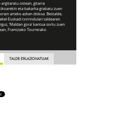
 argitaratu ostean, gitarra
tikoarekin eta bakarka grabatu zuen
orain arteko azken diskoa. Bestalde,
ltel-Euskadi txirrindulari taldearen
rguz, ‘Maldan gora’ kantua sortu zuen
ean, Frantziako Tourrerako.
TALDE ERLAZIONATUAK