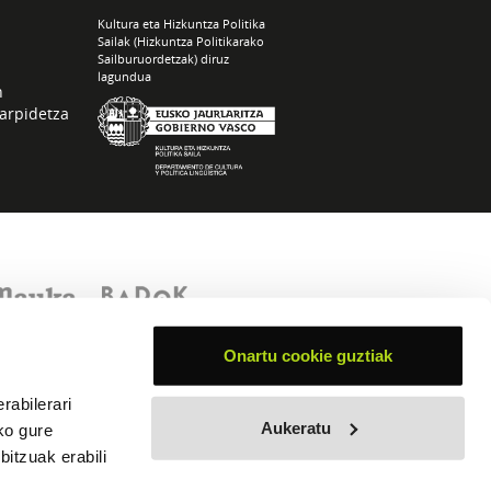
Kultura eta Hizkuntza Politika
Sailak (Hizkuntza Politikarako
Sailburuordetzak) diruz
lagundua
n
arpidetza
Onartu cookie guztiak
rabilerari
Aukeratu
ko gure
itzuak erabili