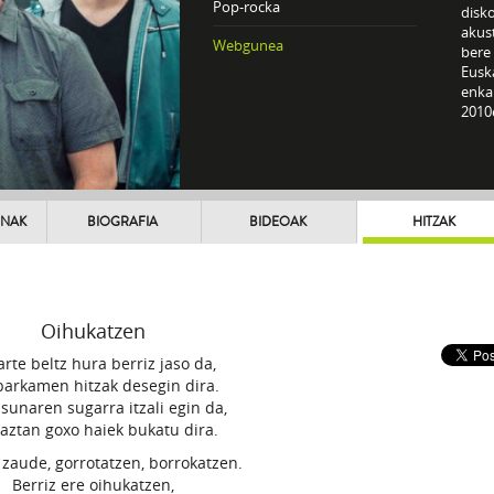
Pop-rocka
disko
akus
Webgunea
bere 
Euska
enka
2010
UNAK
BIOGRAFIA
BIDEOAK
HITZAK
Oihukatzen
arte beltz hura berriz jaso da,
barkamen hitzak desegin dira.
sunaren sugarra itzali egin da,
laztan goxo haiek bukatu dira.
 zaude, gorrotatzen, borrokatzen.
Berriz ere oihukatzen,