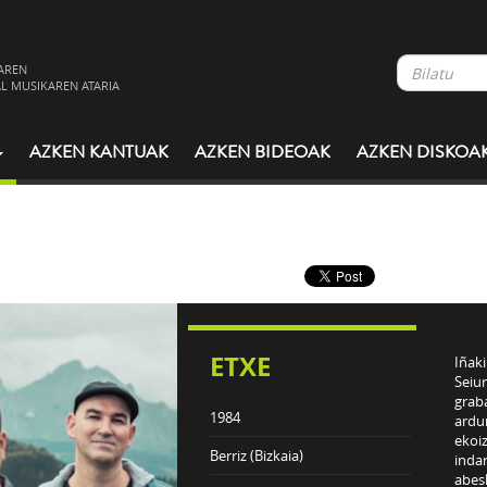
AREN
L MUSIKAREN ATARIA
AZKEN KANTUAK
AZKEN BIDEOAK
AZKEN DISKOA
ETXE
Iñaki
Seiur
grab
1984
ardu
ekoiz
Berriz (Bizkaia)
inda
abesl