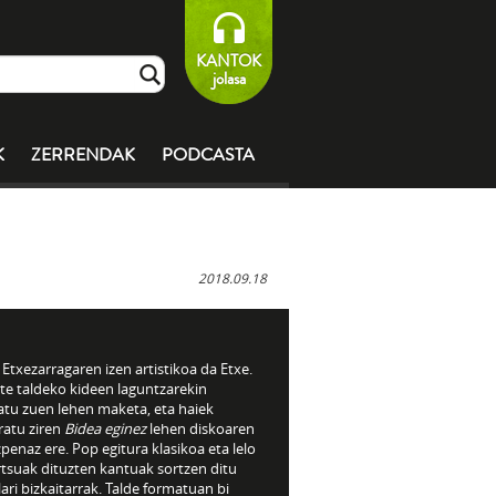
KANTOK
jolasa
K
ZERRENDAK
PODCASTA
2018.09.18
 Etxezarragaren izen artistikoa da Etxe.
te taldeko kideen laguntzarekin
atu zuen lehen maketa, eta haiek
ratu ziren
Bidea eginez
lehen diskoaren
penaz ere. Pop egitura klasikoa eta lelo
rtsuak dituzten kantuak sortzen ditu
ari bizkaitarrak. Talde formatuan bi