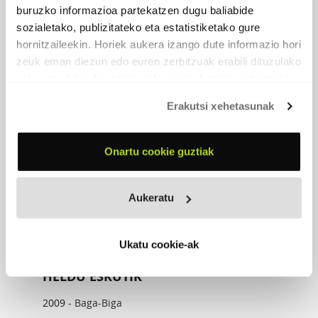
buruzko informazioa partekatzen dugu baliabide
sozialetako, publizitateko eta estatistiketako gure
EROSI
hornitzaileekin. Horiek aukera izango dute informazio hori
zeuk eman diezun edo euren zerbitzuak erabili dituzulako
eskuratu duten bestelako informazio batekin uztartzeko.
Erakutsi xehetasunak
Onartu cookie guztiak
Aukeratu
Ukatu cookie-ak
HELDU ESKUTIK
2009 -
Baga-Biga