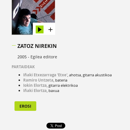
ZATOZ NIREKIN
2005 -
Egilea editore
PARTAIDEAK
Iñaki Etxezarraga 'Etxe'
, ahotsa, gitarra akustikoa
Ramiro Untzeta
, bateria
Iokin Elortza
, gitarra elektrikoa
Iñaki Elortza
, baxua
EROSI