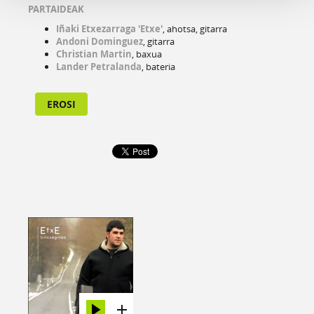
PARTAIDEAK
Iñaki Etxezarraga 'Etxe'
, ahotsa, gitarra
Andoni Dominguez
, gitarra
Christian Martin
, baxua
Lander Petralanda
, bateria
EROSI