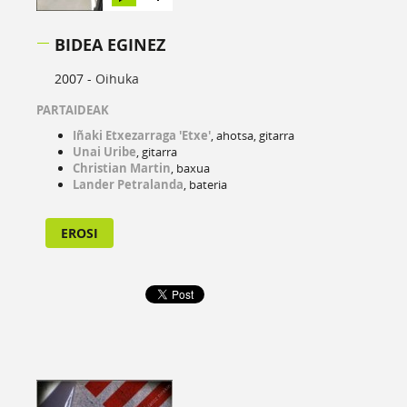
BIDEA EGINEZ
2007 -
Oihuka
PARTAIDEAK
Iñaki Etxezarraga 'Etxe'
, ahotsa, gitarra
Unai Uribe
, gitarra
Christian Martin
, baxua
Lander Petralanda
, bateria
EROSI