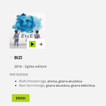
BIZI
2016 -
Egilea editore
PARTAIDEAK
Iñaki Etxezarraga
, ahotsa, gitarra akustikoa
Iban Gurrutxaga
, gitarra akustikoa, gitarra elektrikoa
EROSI