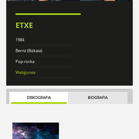
ETXE
1984
Berriz (Bizkaia)
Pop-rocka
Webgunea
DISKOGRAFIA
BIOGRAFIA