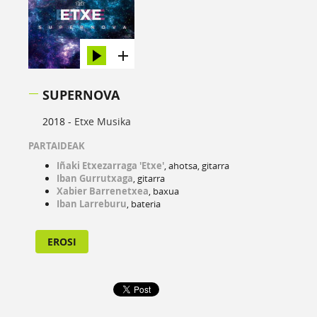
SUPERNOVA
2018 -
Etxe Musika
PARTAIDEAK
Iñaki Etxezarraga 'Etxe'
, ahotsa, gitarra
Iban Gurrutxaga
, gitarra
Xabier Barrenetxea
, baxua
Iban Larreburu
, bateria
EROSI