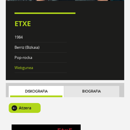
ETXE
1984
Berriz (Bizkaia)
Pop-rocka
Webgunea
DISKOGRAFIA
BIOGRAFIA
Atzera