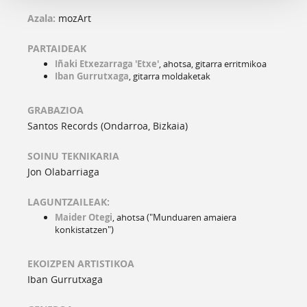
Azala:
mozArt
PARTAIDEAK
Iñaki Etxezarraga 'Etxe'
, ahotsa, gitarra erritmikoa
Iban Gurrutxaga
, gitarra moldaketak
GRABAZIOA
Santos Records (Ondarroa, Bizkaia)
SOINU TEKNIKARIA
Jon Olabarriaga
LAGUNTZAILEAK:
Maider Otegi
, ahotsa ("Munduaren amaiera
konkistatzen")
EKOIZPEN ARTISTIKOA
Iban Gurrutxaga