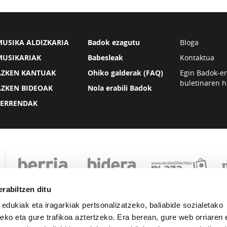
USIKA ALDIZKARIA
Badok ezagutu
Bloga
MUSIKARIAK
Babesleak
Kontaktua
AZKEN KANTUAK
Ohiko galderak (FAQ)
Egin Badok-e
buletinaren h
AZKEN BIDEOAK
Nola erabili Badok
ZERRENDAK
rabiltzen ditu
 edukiak eta iragarkiak pertsonalizatzeko, baliabide sozialetako
eko eta gure trafikoa aztertzeko. Era berean, gure web orriaren e