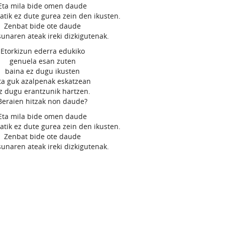
Eta mila bide omen daude
atik ez dute gurea zein den ikusten.
Zenbat bide ote daude
sunaren ateak ireki dizkigutenak.
Etorkizun ederra edukiko
genuela esan zuten
baina ez dugu ikusten
ta guk azalpenak eskatzean
z dugu erantzunik hartzen.
Beraien hitzak non daude?
Eta mila bide omen daude
atik ez dute gurea zein den ikusten.
Zenbat bide ote daude
sunaren ateak ireki dizkigutenak.