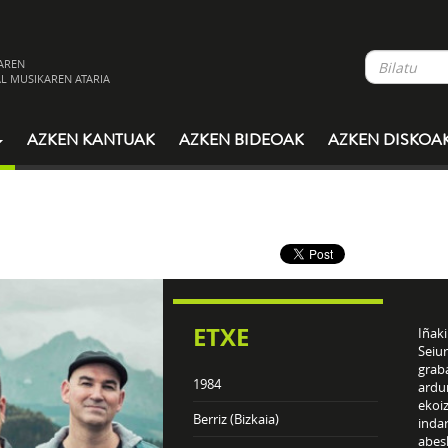
AREN
L MUSIKAREN ATARIA
AZKEN KANTUAK
AZKEN BIDEOAK
AZKEN DISKOA
ETXE
Iñaki
Seiur
grab
1984
ardu
ekoiz
Berriz (Bizkaia)
inda
abesl