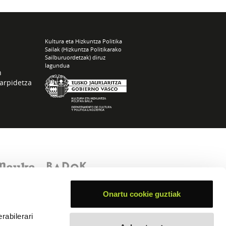
Kultura eta Hizkuntza Politika
Sailak (Hizkuntza Politikarako
Sailburuordetzak) diruz
lagundua
n
arpidetza
Onartu cookie guztiak
rabilerari