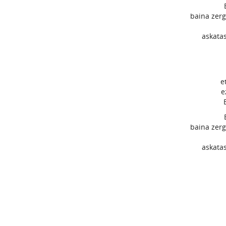
baina zerg
askata
e
e
baina zerg
askata