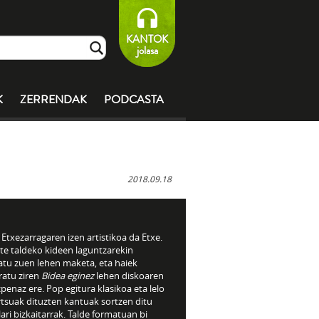
KANTOK
jolasa
K
ZERRENDAK
PODCASTA
2018.09.18
 Etxezarragaren izen artistikoa da Etxe.
te taldeko kideen laguntzarekin
atu zuen lehen maketa, eta haiek
ratu ziren
Bidea eginez
lehen diskoaren
penaz ere. Pop egitura klasikoa eta lelo
rtsuak dituzten kantuak sortzen ditu
ari bizkaitarrak. Talde formatuan bi