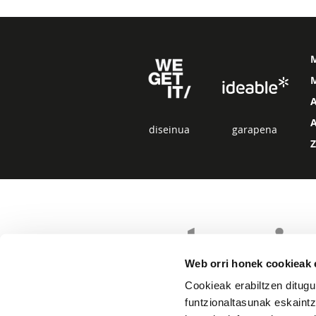
M
diseinua
garapena
Web orri honek cookieak e
Cookieak erabiltzen ditugu
funtzionaltasunak eskaintz