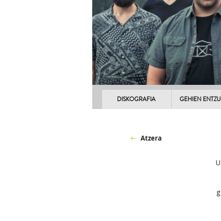
DISKOGRAFIA
GEHIEN ENTZ
Atzera
U
g