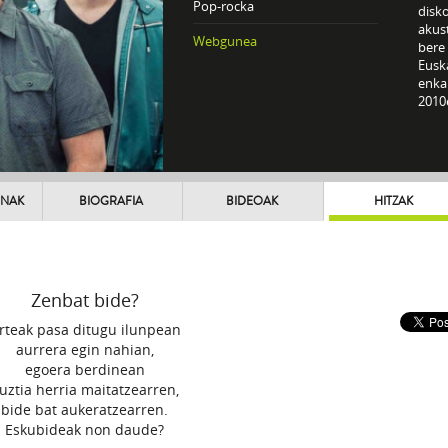
Pop-rocka
disko
akus
Webgunea
bere 
Euska
enka
2010
UNAK
BIOGRAFIA
BIDEOAK
HITZAK
Zenbat bide?
rteak pasa ditugu ilunpean
aurrera egin nahian,
egoera berdinean
uztia herria maitatzearren,
bide bat aukeratzearren.
Eskubideak non daude?