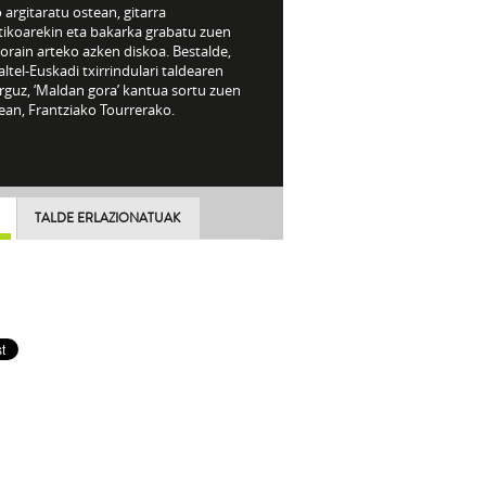
 argitaratu ostean, gitarra
tikoarekin eta bakarka grabatu zuen
orain arteko azken diskoa. Bestalde,
ltel-Euskadi txirrindulari taldearen
rguz, ‘Maldan gora’ kantua sortu zuen
ean, Frantziako Tourrerako.
TALDE ERLAZIONATUAK