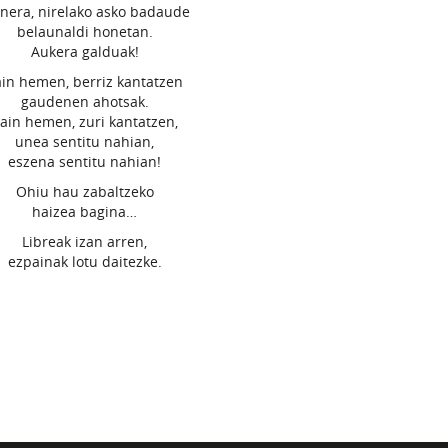
inera, nirelako asko badaude
belaunaldi honetan.
Aukera galduak!
ain hemen, berriz kantatzen
gaudenen ahotsak.
ain hemen, zuri kantatzen,
unea sentitu nahian,
eszena sentitu nahian!
Ohiu hau zabaltzeko
haizea bagina…
Libreak izan arren,
ezpainak lotu daitezke.