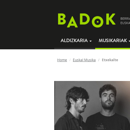
BERRI
EUSKA
ALDIZKARIA
MUSIKARIAK
Home
Euskal Musika
Etxekalte