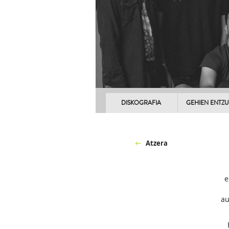
DISKOGRAFIA
GEHIEN ENTZ
Atzera
e
au