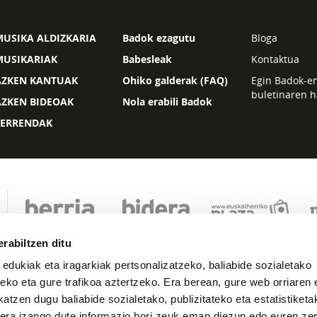
USIKA ALDIZKARIA
Badok ezagutu
Bloga
MUSIKARIAK
Babesleak
Kontaktua
AZKEN KANTUAK
Ohiko galderak (FAQ)
Egin Badok-e
buletinaren h
AZKEN BIDEOAK
Nola erabili Badok
ZERRENDAK
rabiltzen ditu
 edukiak eta iragarkiak pertsonalizatzeko, baliabide sozialetako
eko eta gure trafikoa aztertzeko. Era berean, gure web orriaren e
atzen dugu baliabide sozialetako, publizitateko eta estatistiketa
kera izango dute informazio hori zeuk eman diezun edo euren zerb