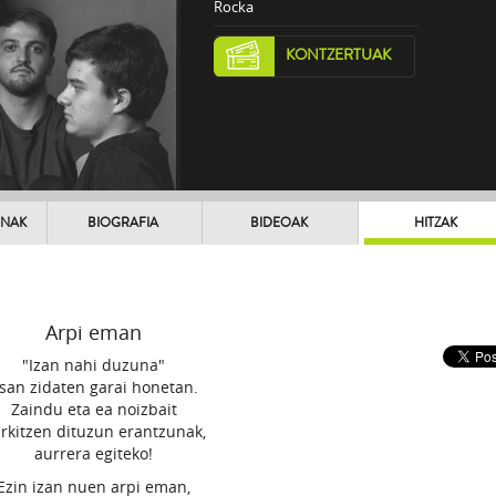
Rocka
KONTZERTUAK
UNAK
BIOGRAFIA
BIDEOAK
HITZAK
Arpi eman
"Izan nahi duzuna"
san zidaten garai honetan.
Zaindu eta ea noizbait
rkitzen dituzun erantzunak,
aurrera egiteko!
Ezin izan nuen arpi eman,