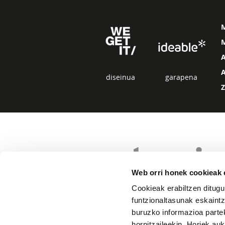
M
diseinua
garapena
Web orri honek cookieak e
Cookieak erabiltzen ditugu
funtzionaltasunak eskaintz
buruzko informazioa partek
hornitzaileekin. Horiek au