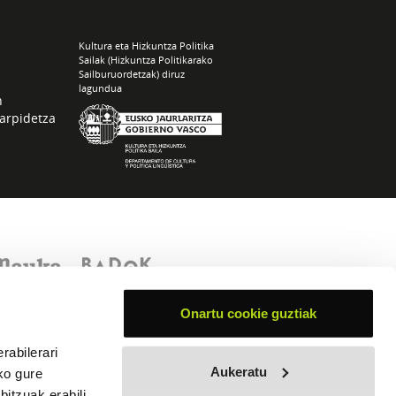
Kultura eta Hizkuntza Politika
Sailak (Hizkuntza Politikarako
Sailburuordetzak) diruz
lagundua
n
arpidetza
Onartu cookie guztiak
rabilerari
Aukeratu
ko gure
itzuak erabili