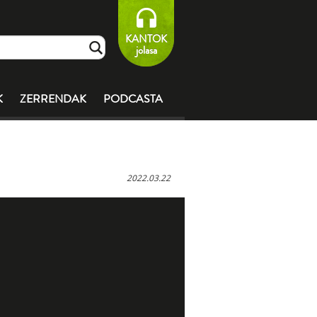
KANTOK
jolasa
K
ZERRENDAK
PODCASTA
2022.03.22