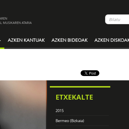
AREN
L MUSIKAREN ATARIA
AZKEN KANTUAK
AZKEN BIDEOAK
AZKEN DISKOA
ETXEKALTE
2015
Bermeo (Bizkaia)