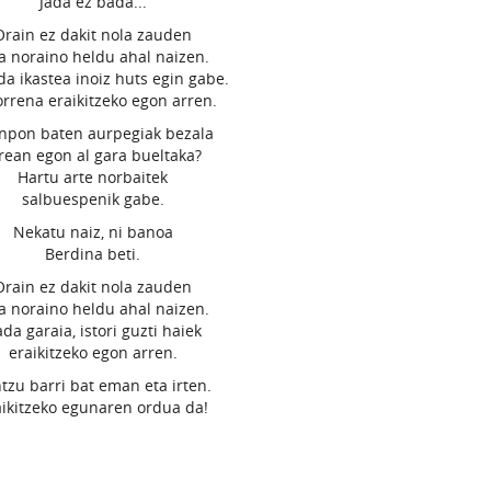
Jada ez bada...
Orain ez dakit nola zauden
a noraino heldu ahal naizen.
 da ikastea inoiz huts egin gabe.
rrena eraikitzeko egon arren.
npon baten aurpegiak bezala
rean egon al gara bueltaka?
Hartu arte norbaitek
salbuespenik gabe.
Nekatu naiz, ni banoa
Berdina beti.
Orain ez dakit nola zauden
a noraino heldu ahal naizen.
da garaia, istori guzti haiek
eraikitzeko egon arren.
tzu barri bat eman eta irten.
aikitzeko egunaren ordua da!