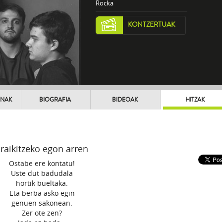
Rocka
KONTZERTUAK
UNAK
BIOGRAFIA
BIDEOAK
HITZAK
raikitzeko egon arren
Ostabe ere kontatu!
Uste dut badudala
hortik bueltaka.
Eta berba asko egin
genuen sakonean.
Zer ote zen?