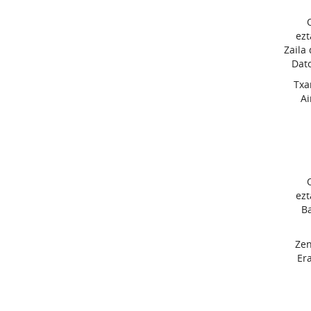
ezt
Zaila
Dato
Txa
Ai
ezt
Ba
Zen
Er