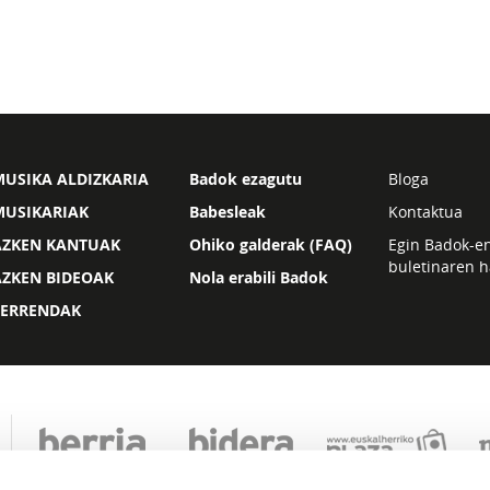
USIKA ALDIZKARIA
Badok ezagutu
Bloga
MUSIKARIAK
Babesleak
Kontaktua
AZKEN KANTUAK
Ohiko galderak (FAQ)
Egin Badok-e
buletinaren h
AZKEN BIDEOAK
Nola erabili Badok
ZERRENDAK