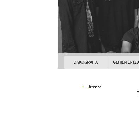
DISKOGRAFIA
GEHIEN ENTZ
Atzera
E