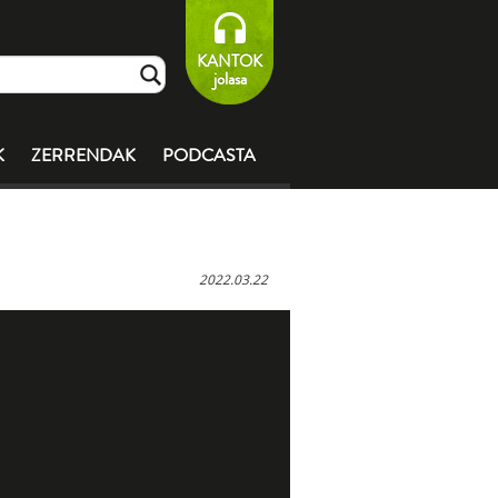
KANTOK
jolasa
K
ZERRENDAK
PODCASTA
2022.03.22