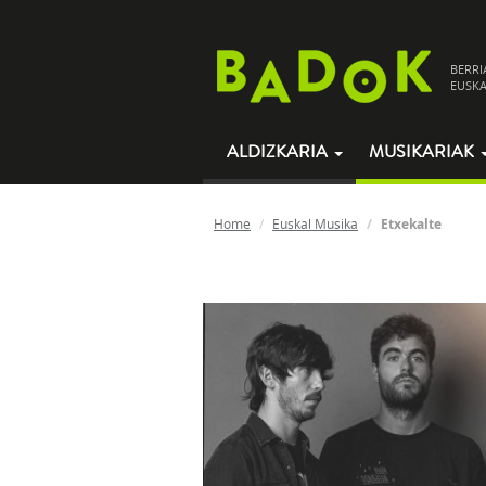
BERRI
EUSKA
ALDIZKARIA
MUSIKARIAK
Home
Euskal Musika
Etxekalte