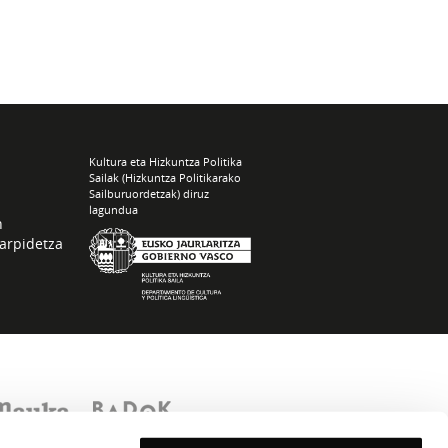
Kultura eta Hizkuntza Politika
Sailak (Hizkuntza Politikarako
Sailburuordetzak) diruz
lagundua
n
arpidetza