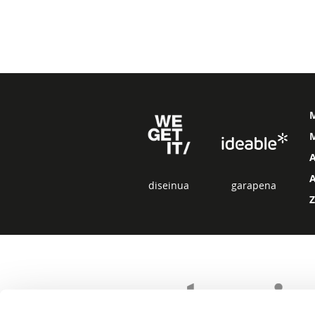
M
diseinua
garapena