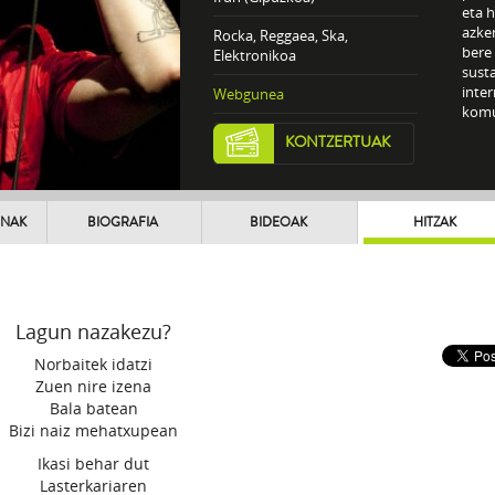
eta 
azken
Rocka, Reggaea, Ska,
bere 
Elektronikoa
susta
inter
Webgunea
komu
KONTZERTUAK
UNAK
BIOGRAFIA
BIDEOAK
HITZAK
Lagun nazakezu?
Norbaitek idatzi
Zuen nire izena
Bala batean
Bizi naiz mehatxupean
Ikasi behar dut
Lasterkariaren