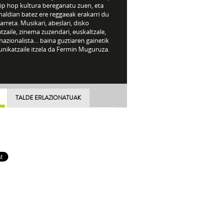
hip hop kultura bereganatu zuen, eta
aldian batez ere reggaeak erakarri du
arreta. Musikari, abeslari, disko
tzaile, zinema zuzendari, euskaltzale,
nazionalista… baina guztiaren gainetik
nikatzaile itzela da Fermin Muguruza.
TALDE ERLAZIONATUAK