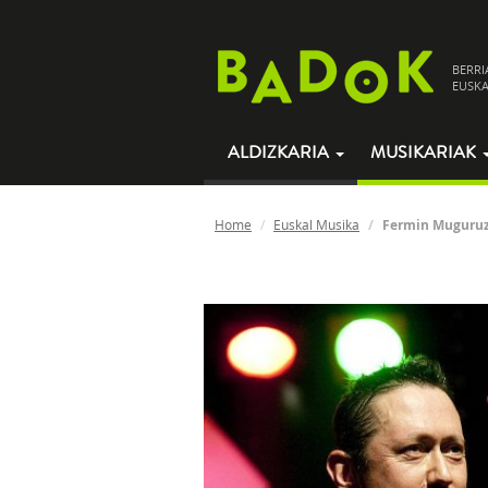
BERRI
EUSKA
ALDIZKARIA
MUSIKARIAK
Home
Euskal Musika
Fermin Muguru