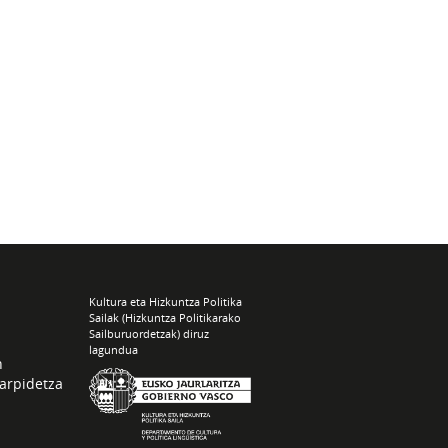
Kultura eta Hizkuntza Politika
Sailak (Hizkuntza Politikarako
Sailburuordetzak) diruz
lagundua
n
arpidetza