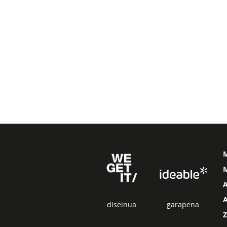
M
diseinua
garapena