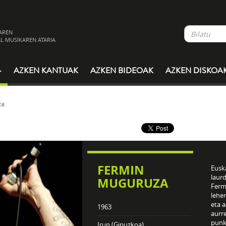
AREN
L MUSIKAREN ATARIA
AZKEN KANTUAK
AZKEN BIDEOAK
AZKEN DISKOA
za
FERMIN
Eusk
laur
MUGURUZA
Ferm
lehe
eta 
1963
aurr
punk
Irun (Gipuzkoa)