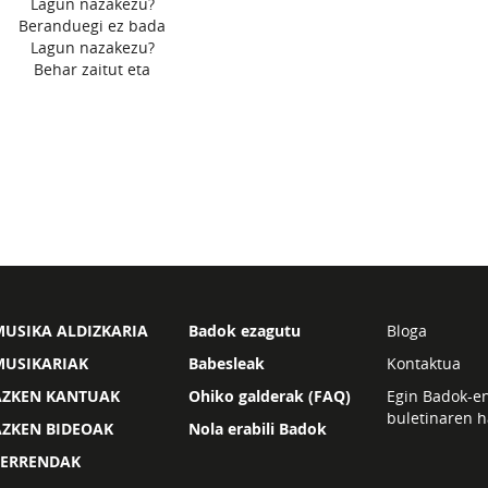
Lagun nazakezu?
Beranduegi ez bada
Lagun nazakezu?
Behar zaitut eta
USIKA ALDIZKARIA
Badok ezagutu
Bloga
MUSIKARIAK
Babesleak
Kontaktua
AZKEN KANTUAK
Ohiko galderak (FAQ)
Egin Badok-e
buletinaren h
AZKEN BIDEOAK
Nola erabili Badok
ZERRENDAK