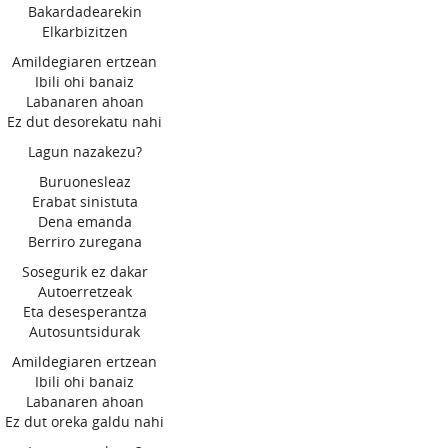
Bakardadearekin
Elkarbizitzen
Amildegiaren ertzean
Ibili ohi banaiz
Labanaren ahoan
Ez dut desorekatu nahi
Lagun nazakezu?
Buruonesleaz
Erabat sinistuta
Dena emanda
Berriro zuregana
Sosegurik ez dakar
Autoerretzeak
Eta desesperantza
Autosuntsidurak
Amildegiaren ertzean
Ibili ohi banaiz
Labanaren ahoan
Ez dut oreka galdu nahi