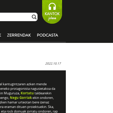
KANTOK
jolasa
K
ZERRENDAK
PODCASTA
2022.10.17
al kantugintzaren azken mende
deneko protagonista nagusietakoa da
in Muguruza,
Kortatu
taldearekin
nengo,
Negu Gorriak
-ekin ondoren,
azken hamar urteotan bere izenaz
era eraman dituen proiektuekin. Ska,
 eta rock doinuak jorratu ondoren, rap