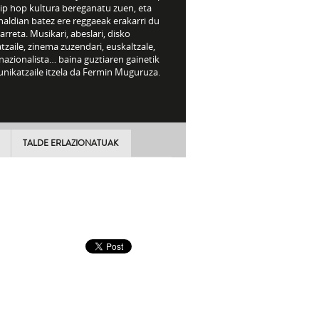
hip hop kultura bereganatu zuen, eta
aldian batez ere reggaeak erakarri du
arreta. Musikari, abeslari, disko
tzaile, zinema zuzendari, euskaltzale,
nazionalista… baina guztiaren gainetik
nikatzaile itzela da Fermin Muguruza.
TALDE ERLAZIONATUAK