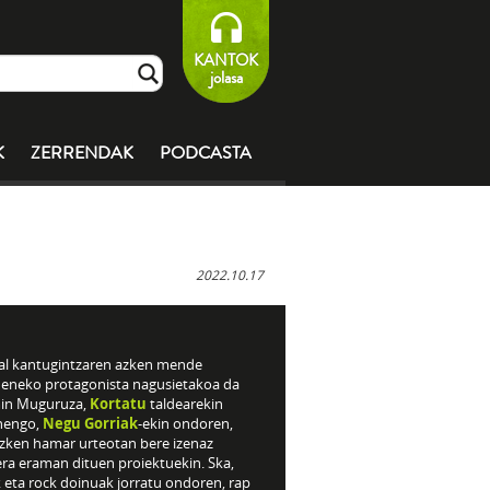
KANTOK
jolasa
K
ZERRENDAK
PODCASTA
2022.10.17
al kantugintzaren azken mende
deneko protagonista nagusietakoa da
in Muguruza,
Kortatu
taldearekin
nengo,
Negu Gorriak
-ekin ondoren,
azken hamar urteotan bere izenaz
era eraman dituen proiektuekin. Ska,
 eta rock doinuak jorratu ondoren, rap