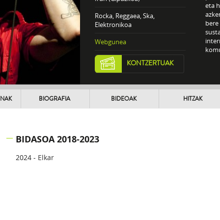
eta 
azken
Rocka, Reggaea, Ska,
bere 
Elektronikoa
susta
inter
Webgunea
komu
KONTZERTUAK
UNAK
BIOGRAFIA
BIDEOAK
HITZAK
BIDASOA 2018-2023
2024 -
Elkar