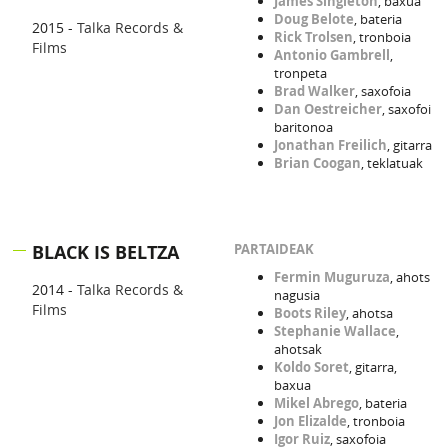
James Singleton
, baxua
Amparo Sanchez
, ahotsa
Doug Belote
, bateria
2015 -
Talka Records &
Jonathan Freilich
, gitarra
Rick Trolsen
, tronboia
Films
Green Valley
, ahotsa
Antonio Gambrell
,
Skarra Mucci
, ahotsa
tronpeta
Brad Walker
, saxofoia
Dan Oestreicher
, saxofoi
baritonoa
Jonathan Freilich
, gitarra
Brian Coogan
, teklatuak
BLACK IS BELTZA
PARTAIDEAK
Fermin Muguruza
, ahots
2014 -
Talka Records &
nagusia
Films
Boots Riley
, ahotsa
Stephanie Wallace
,
ahotsak
Koldo Soret
, gitarra,
baxua
Mikel Abrego
, bateria
Jon Elizalde
, tronboia
Igor Ruiz
, saxofoia