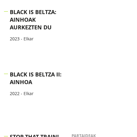
BLACK IS BELTZA:
AINHOAK
AURKEZTEN DU
2023 -
Elkar
BLACK IS BELTZA II:
AINHOA
2022 -
Elkar
STOP THAT TRAIN!
PARTAIDEAK