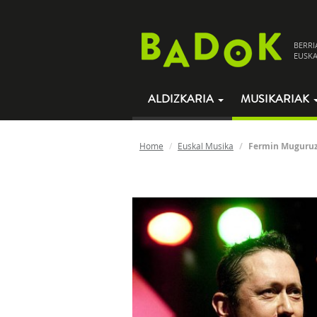
BERRI
EUSKA
ALDIZKARIA
MUSIKARIAK
Home
Euskal Musika
Fermin Muguru