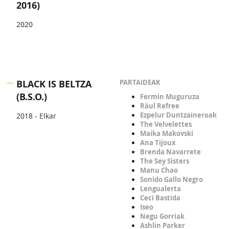
2016)
2020
BLACK IS BELTZA
PARTAIDEAK
(B.S.O.)
Fermin Muguruza
Räul Refree
Ezpelur Duntzaineroak
2018 -
Elkar
The Velvelettes
Maika Makovski
Ana Tijoux
Brenda Navarrete
The Sey Sisters
Manu Chao
Sonido Gallo Negro
Lengualerta
Ceci Bastida
Iseo
Negu Gorriak
Ashlin Parker