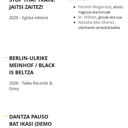
JAITSI ZAITEZ!
Fermin Muguruza
, ahots
nagusia eta koruak
Sr. Wilson
, giroak eta sua
2020 -
Egilea editore
Natalia Abu-Sharar
,
olerkiaren errezitatzailea
BERLIN-ULRIKE
MEINHOF / BLACK
IS BELTZA
2020 -
Talka Records &
Films
DANTZA PAUSO
BAT IKASI (DEMO