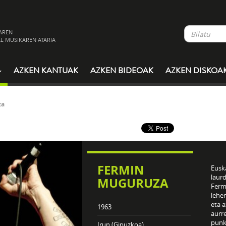
AREN
L MUSIKAREN ATARIA
AZKEN KANTUAK
AZKEN BIDEOAK
AZKEN DISKOA
za
FERMIN
Eusk
laur
MUGURUZA
Ferm
lehe
eta 
1963
aurr
punk
Irun (Gipuzkoa)