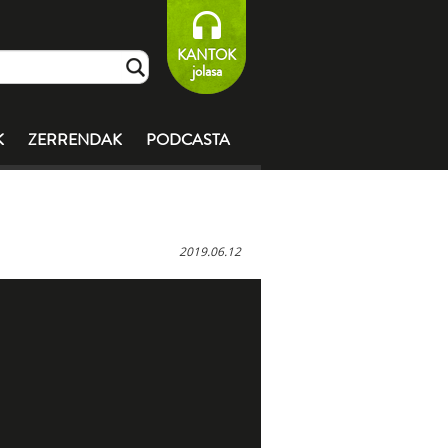
KANTOK
jolasa
K
ZERRENDAK
PODCASTA
2019.06.12