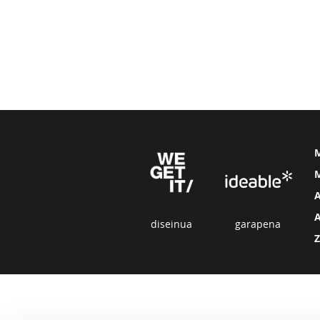
M
diseinua
garapena