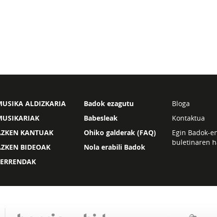
USIKA ALDIZKARIA
Badok ezagutu
Bloga
MUSIKARIAK
Babesleak
Kontaktua
AZKEN KANTUAK
Ohiko galderak (FAQ)
Egin Badok-e
buletinaren h
AZKEN BIDEOAK
Nola erabili Badok
ZERRENDAK