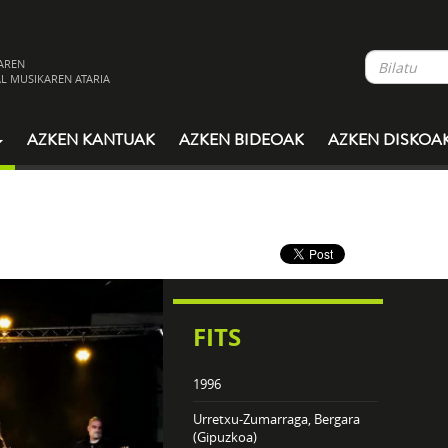
AREN
L MUSIKAREN ATARIA
AZKEN KANTUAK
AZKEN BIDEOAK
AZKEN DISKOA
FITS
1996
Urretxu-Zumarraga, Bergara
(Gipuzkoa)