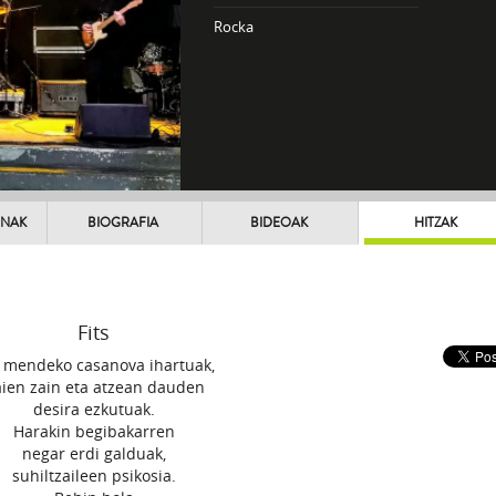
Rocka
UNAK
BIOGRAFIA
BIDEOAK
HITZAK
Fits
. mendeko casanova ihartuak,
ien zain eta atzean dauden
desira ezkutuak.
Harakin begibakarren
negar erdi galduak,
suhiltzaileen psikosia.