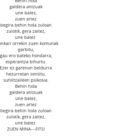
Behin hola
galdera antzuak
une batez,
zuen artez
begira behin hola zuloan
zulotik, gera zaitez,
une batez.
unkari orrekin zuen komunak
garbitu,
gau ero bateko hondarra,
esperantza bihurtu.
Ezer ez garenon beldurra
hezurretan sentitu,
suhiltzaileen psikosia.
Behin hola
galdera antzuak
une batez,
zuen artez
begira behin hola zuloan
zulotik, gera zaitez,
une batez.
ZUEN MINA---FITS!