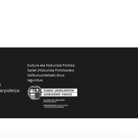
Kultura eta Hizkuntza Politika
Sailak (Hizkuntza Politikarako
Sailburuordetzak) diruz
lagundua
n
arpidetza