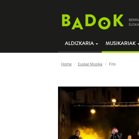
BERRI
EUSKA
ALDIZKARIA
MUSIKARIAK
Home
Euskal Musika
Fits