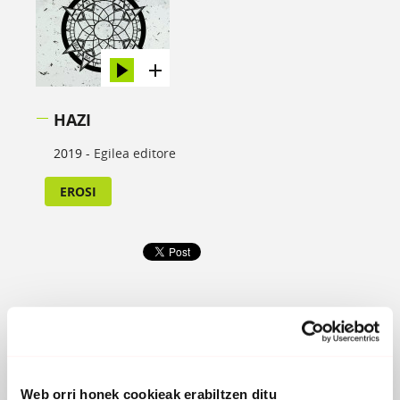
HAZI
2019 -
Egilea editore
EROSI
Web orri honek cookieak erabiltzen ditu