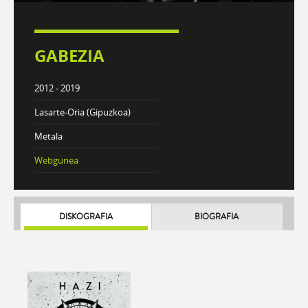
GABEZIA
2012 - 2019
Lasarte-Oria (Gipuzkoa)
Metala
Webgunea
DISKOGRAFIA
BIOGRAFIA