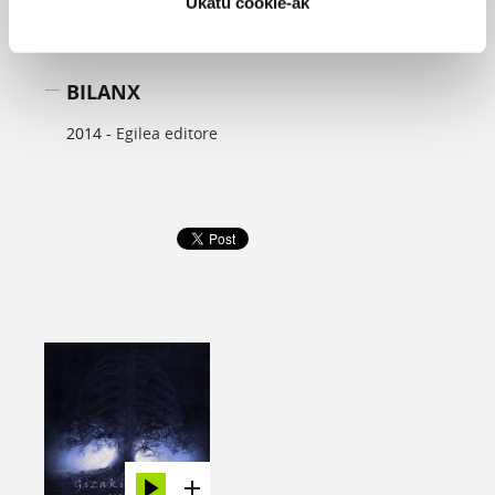
Ukatu cookie-ak
BILANX
2014 -
Egilea editore