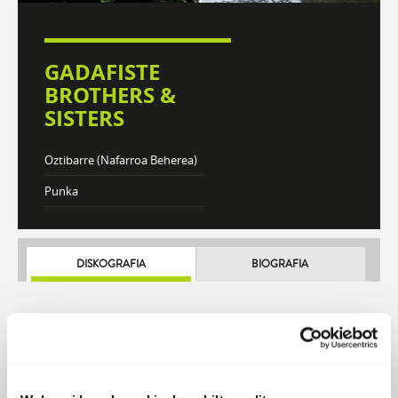
GADAFISTE
BROTHERS &
SISTERS
Oztibarre (Nafarroa Beherea)
Punka
DISKOGRAFIA
BIOGRAFIA