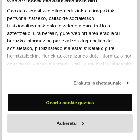
Web orri honek cookieak erabiltzen ditu
Cookieak erabiltzen ditugu edukiak eta iragarkiak
pertsonalizatzeko, baliabide sozialetako
funtzionaltasunak eskaintzeko eta gure trafikoa
aztertzeko. Era berean, gure web orriaren erabilerari
COVER DOSE
buruzko informazioa partekatzen dugu baliabide
2016 -
Egilea editore
sozialetako, publizitateko eta estatistiketako gure
hornitzaileekin. Horiek aukera izango dute informazio hori
zeuk eman diezun edo euren zerbitzuak erabili dituzulako
eskuratu duten bestelako informazio batekin uztartzeko.
Erakutsi xehetasunak
Onartu cookie guztiak
Aukeratu