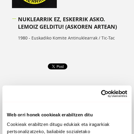
NUKLEARRIK EZ, ESKERRIK ASKO.
LEMOIZ GELDITU! (ASKOREN ARTEAN)
1980 -
Euskadiko Komite Antinuklearrak / Tic-Tac
Web orri honek cookieak erabiltzen ditu
Cookieak erabiltzen ditugu edukiak eta iragarkiak
pertsonalizatzeko, baliabide sozialetako