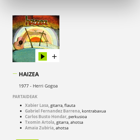
HAIZEA
1977 -
Herri Gogoa
PARTAIDEAK
Xabier Lasa
, gitarra, flauta
Gabriel Fernandez Barrena
, kontrabaxua
Carlos Busto Hondar
, perkusioa
Txomin Artola
, gitarra, ahotsa
Amaia Zubiria
, ahotsa