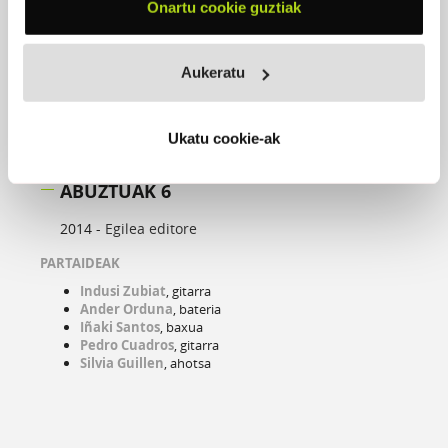
Onartu cookie guztiak
Aukeratu
Ukatu cookie-ak
ABUZTUAK 6
2014 -
Egilea editore
PARTAIDEAK
Indusi Zubiat
, gitarra
Ander Orduna
, bateria
Iñaki Santos
, baxua
Pedro Cuadros
, gitarra
Silvia Guillen
, ahotsa