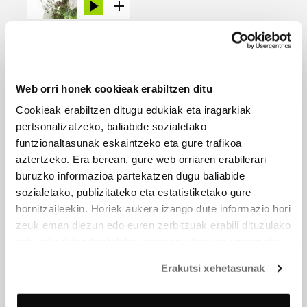
OIHU ISILAK
2016 -
Gor
Web orri honek cookieak erabiltzen ditu
PARTAIDEAK
Cookieak erabiltzen ditugu edukiak eta iragarkiak
Indusi Zubiat
, gitarra
Iñaki Santos
, gitarra
pertsonalizatzeko, baliabide sozialetako
Silvia Guillen
, ahotsa
funtzionaltasunak eskaintzeko eta gure trafikoa
Iñaki Pulido
, baxua
aztertzeko. Era berean, gure web orriaren erabilerari
Ander Orduna
, bateria
buruzko informazioa partekatzen dugu baliabide
sozialetako, publizitateko eta estatistiketako gure
EROSI
hornitzaileekin. Horiek aukera izango dute informazio hori
zeuk eman diezun edo euren zerbitzuak erabili dituzulako
eskuratu duten bestelako informazio batekin uztartzeko.
Erakutsi xehetasunak