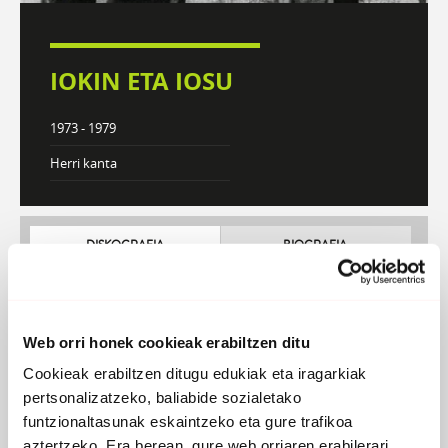
IOKIN ETA IOSU
1973 - 1979
Herri kanta
DISKOGRAFIA
BIOGRAFIA
Web orri honek cookieak erabiltzen ditu
Cookieak erabiltzen ditugu edukiak eta iragarkiak
pertsonalizatzeko, baliabide sozialetako
funtzionaltasunak eskaintzeko eta gure trafikoa
aztertzeko. Era berean, gure web orriaren erabilerari