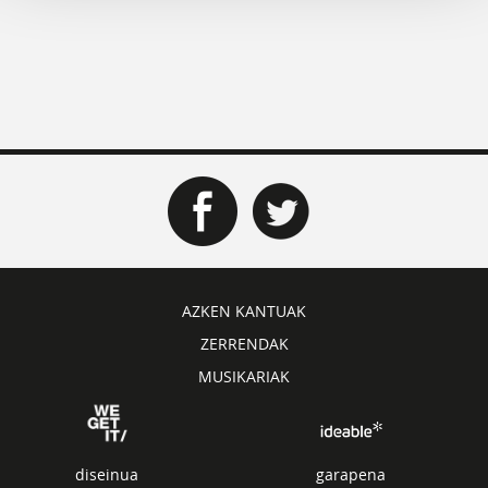
AZKEN KANTUAK
ZERRENDAK
MUSIKARIAK
diseinua
garapena