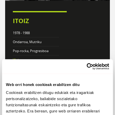
ITOIZ
1978 - 1988
Ondarroa, Mutriku
Pop-rocka, Progresiboa
Webgunea
DISKOGRAFIA
BIOGRAFIA
Web orri honek cookieak erabiltzen ditu
Cookieak erabiltzen ditugu edukiak eta iragarkiak
pertsonalizatzeko, baliabide sozialetako
funtzionaltasunak eskaintzeko eta gure trafikoa
Atzera
aztertzeko. Era berean, gure web orriaren erabilerari