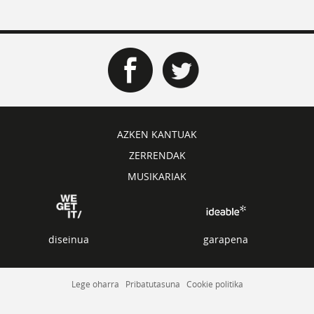
AZKEN KANTUAK
ZERRENDAK
MUSIKARIAK
diseinua
garapena
Lege oharra
Pribatutasuna
Cookie politika