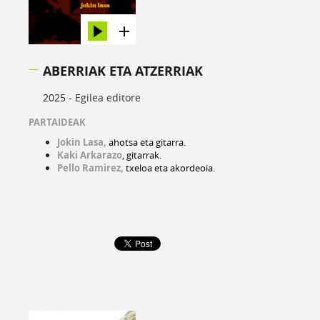
ABERRIAK ETA ATZERRIAK
2025 -
Egilea editore
PARTAIDEAK
Jokin Lasa,
ahotsa eta gitarra.
Kaki Arkarazo
, gitarrak.
Pello Ramirez,
txeloa eta akordeoia.