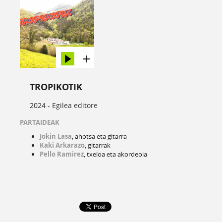
TROPIKOTIK
2024 -
Egilea editore
PARTAIDEAK
Jokin Lasa
, ahotsa eta gitarra
Kaki Arkarazo
, gitarrak
Pello Ramirez
, txeloa eta akordeoia