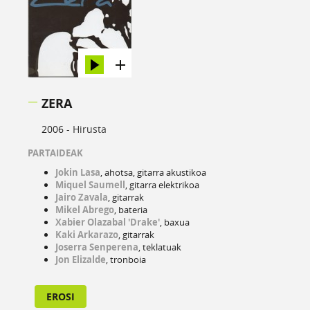
ZERA
2006 -
Hirusta
PARTAIDEAK
Jokin Lasa
, ahotsa, gitarra akustikoa
Miquel Saumell
, gitarra elektrikoa
Jairo Zavala
, gitarrak
Mikel Abrego
, bateria
Xabier Olazabal 'Drake'
, baxua
Kaki Arkarazo
, gitarrak
Joserra Senperena
, teklatuak
Jon Elizalde
, tronboia
EROSI