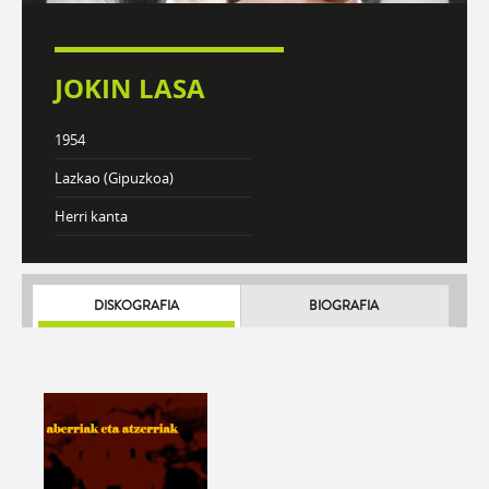
JOKIN LASA
1954
Lazkao (Gipuzkoa)
Herri kanta
DISKOGRAFIA
BIOGRAFIA