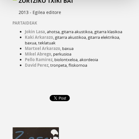
ZORTZIKO TXIKI BAT
2013 -
Egilea editore
PARTAIDEAK
Jokin Lasa
, ahotsa, gitarra akustikoa, gitarra klasikoa
Kaki Arkarazo
, gitarra akustikoa, gitarra elektrikoa,
baxua, teklatuak
Martxel Arkarazo
, baxua
Mikel Abrego
, perkusioa
Pello Ramirez
, biolontxeloa, akordeoia
David Perez
, tronpeta, fliskornoa