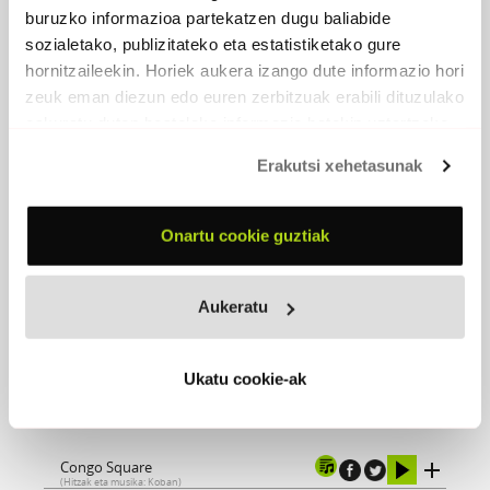
buruzko informazioa partekatzen dugu baliabide
sozialetako, publizitateko eta estatistiketako gure
hornitzaileekin. Horiek aukera izango dute informazio hori
zeuk eman diezun edo euren zerbitzuak erabili dituzulako
eskuratu duten bestelako informazio batekin uztartzeko.
Erakutsi xehetasunak
Onartu cookie guztiak
Aukeratu
CONGO SQUARE
Ukatu cookie-ak
2017 - Egilea editore
Congo Square
(Hitzak eta musika: Koban)