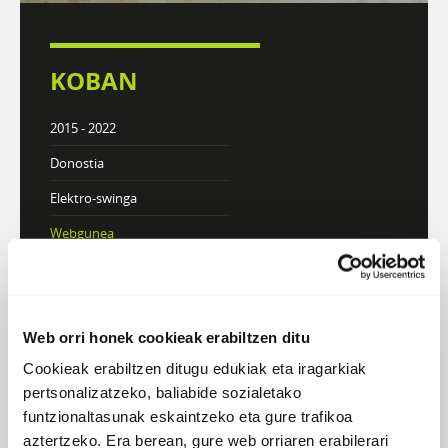
KOBAN
2015 - 2022
Donostia
Elektro-swinga
Webgunea
DISKOGRAFIA
BIOGRAFIA
Web orri honek cookieak erabiltzen ditu
Cookieak erabiltzen ditugu edukiak eta iragarkiak
Atzera
pertsonalizatzeko, baliabide sozialetako
funtzionaltasunak eskaintzeko eta gure trafikoa
aztertzeko. Era berean, gure web orriaren erabilerari