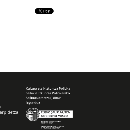
Kultura eta Hizkuntza Politika
Sailak (Hizkuntza Politikarako
Sailburuordetzak) diruz
lagundua
n
arpidetza