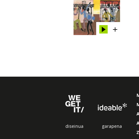
M
diseinua
garapena