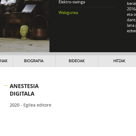
Elektro-swinga
bera
2016
Webgunea
eta 
dant
lana 
ezbe
UNAK
BIOGRAFIA
BIDEOAK
HITZAK
ANESTESIA
DIGITALA
2020 -
Egilea editore