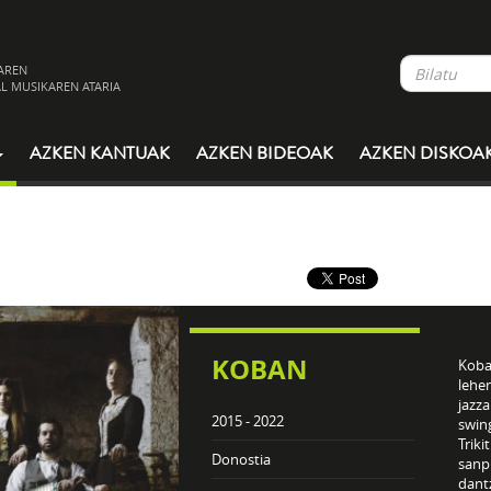
AREN
L MUSIKAREN ATARIA
AZKEN KANTUAK
AZKEN BIDEOAK
AZKEN DISKOA
KOBAN
Koba
lehen
jazz
2015 - 2022
swin
Triki
Donostia
sanpl
dant