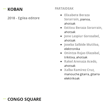
KOBAN
PARTAIDEAK
Elixabete Beraza
2018 -
Egilea editore
Sorarrain
, pianoa,
ahotsak
Estitxu Beraza Sorarrain
,
ahotsak
Jone Laspiur Gorosabel
,
ahotsak
Joseba Salbide Mutiloa
,
elektronika
Onintza Rojas Olazabal
,
trikitixa, ahotsak
Rakel Arenaza Acedo
,
ahotsak
Xalba Ramirez Cruz
,
manouche gitarra, gitarra
elektrikoak
CONGO SQUARE