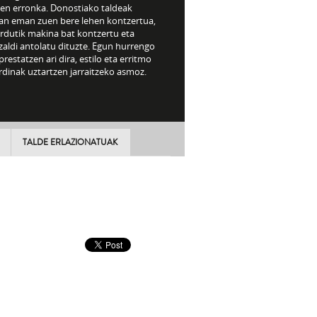
ien erronka. Donostiako taldeak
an eman zuen bere lehen kontzertua,
ordutik makina bat kontzertu eta
zaldi antolatu dituzte. Egun hurrengo
prestatzen ari dira, estilo eta erritmo
rdinak uztartzen jarraitzeko asmoz.
TALDE ERLAZIONATUAK