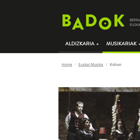
BERRI
EUSKA
ALDIZKARIA
MUSIKARIAK
Home
Euskal Musika
Koban