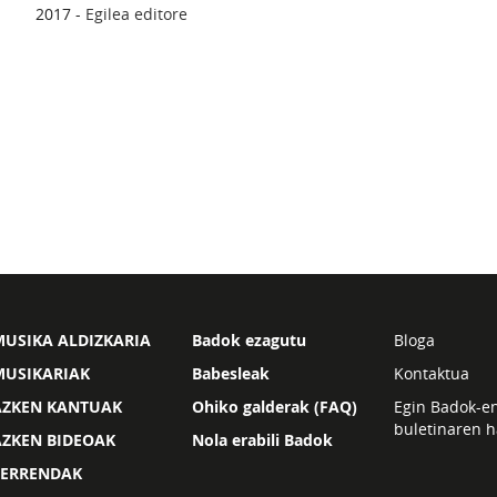
2017 -
Egilea editore
USIKA ALDIZKARIA
Badok ezagutu
Bloga
MUSIKARIAK
Babesleak
Kontaktua
AZKEN KANTUAK
Ohiko galderak (FAQ)
Egin Badok-e
buletinaren h
AZKEN BIDEOAK
Nola erabili Badok
ZERRENDAK