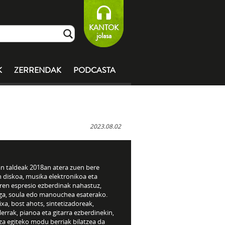
KANTOK
jolasa
K
ZERRENDAK
PODCASTA
2023.08.02
n taldeak 2018an atera zuen bere
 diskoa, musika elektronikoa eta
aren espresio ezberdinak nahastuz,
ga, soula edo manouchea esaterako.
tixa, bost ahots, sintetizadoreak,
errak, pianoa eta gitarra ezberdinekin,
za egiteko modu berriak bilatzea da