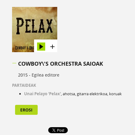
COWBOY\'S ORCHESTRA SAIOAK
2015 -
Egilea editore
PARTAIDEAK
Unai Pelayo 'Pelax'
, ahotsa, gitarra elektrikoa, koruak
EROSI