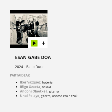
ESAN GABE DOA
2024 -
Balio Dute
PARTAIDEAK
Iker Vazquez
, bateria
Iñigo Ozaeta
, baxua
Andoni Olaetxea
, gitarra
Unai Pelayo
, gitarra, ahotsa eta hitzak