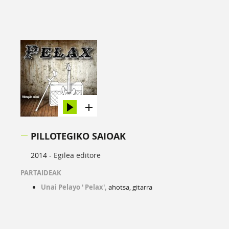
PILLOTEGIKO SAIOAK
2014 -
Egilea editore
PARTAIDEAK
Unai Pelayo ' Pelax',
ahotsa, gitarra