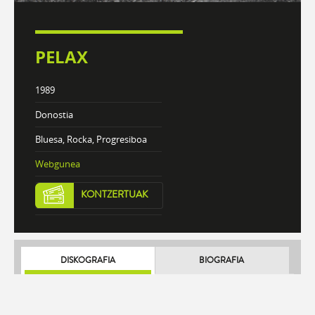
PELAX
1989
Donostia
Bluesa, Rocka, Progresiboa
Webgunea
KONTZERTUAK
DISKOGRAFIA
BIOGRAFIA