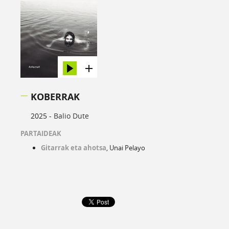
KOBERRAK
2025 -
Balio Dute
PARTAIDEAK
Gitarrak eta ahotsa
, Unai Pelayo