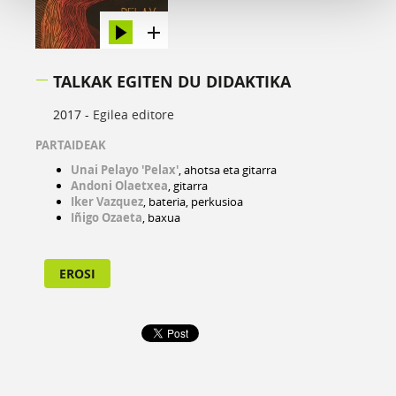
TALKAK EGITEN DU DIDAKTIKA
2017 -
Egilea editore
PARTAIDEAK
Unai Pelayo 'Pelax'
, ahotsa eta gitarra
Andoni Olaetxea
, gitarra
Iker Vazquez
, bateria, perkusioa
Iñigo Ozaeta
, baxua
EROSI