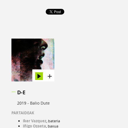
D-E
2019 -
Balio Dute
PARTAIDEAK
Iker Vazquez
, bateria
Iñigo Ozaeta
, baxua