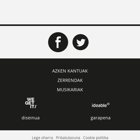
AZKEN KANTUAK
ZERRENDAK
MUSIKARIAK
diseinua
garapena
Lege oharra
Pribatutasuna
Cookie politika