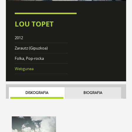
LOU TOPET
2012
Zarautz (Gipuzkoa)
Folka, Pop-rocka
Webgunea
DISKOGRAFIA
BIOGRAFIA