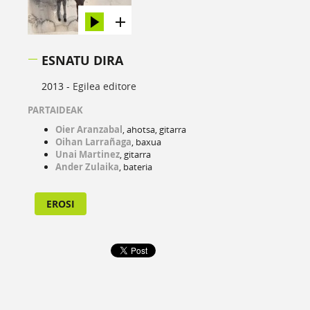
ESNATU DIRA
2013 -
Egilea editore
PARTAIDEAK
Oier Aranzabal
, ahotsa, gitarra
Oihan Larrañaga
, baxua
Unai Martinez
, gitarra
Ander Zulaika
, bateria
EROSI