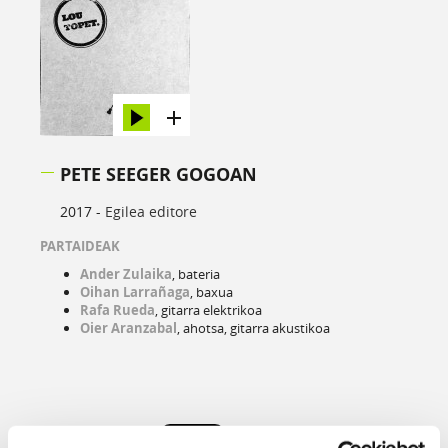
PETE SEEGER GOGOAN
2017 -
Egilea editore
PARTAIDEAK
Ander Zulaika
, bateria
Oihan Larrañaga
, baxua
Rafa Rueda
, gitarra elektrikoa
Oier Aranzabal
, ahotsa, gitarra akustikoa