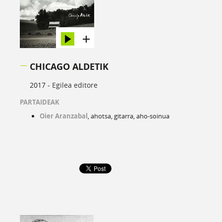
CHICAGO ALDETIK
2017 -
Egilea editore
PARTAIDEAK
Oier Aranzabal
, ahotsa, gitarra, aho-soinua