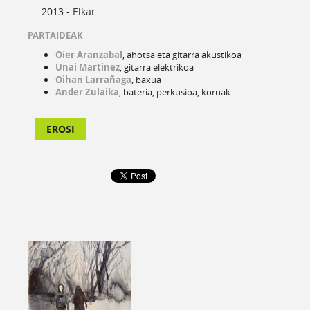
2013 -
Elkar
PARTAIDEAK
Oier Aranzabal
, ahotsa eta gitarra akustikoa
Unai Martinez
, gitarra elektrikoa
Oihan Larrañaga
, baxua
Ander Zulaika
, bateria, perkusioa, koruak
EROSI