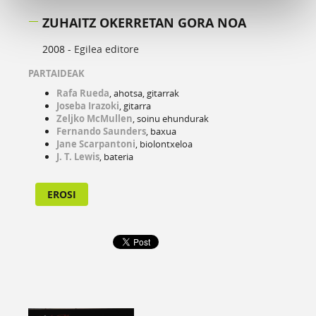
ZUHAITZ OKERRETAN GORA NOA
2008 -
Egilea editore
PARTAIDEAK
Rafa Rueda
, ahotsa, gitarrak
Joseba Irazoki
, gitarra
Zeljko McMullen
, soinu ehundurak
Fernando Saunders
, baxua
Jane Scarpantoni
, biolontxeloa
J. T. Lewis
, bateria
EROSI