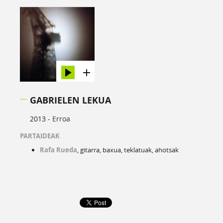
GABRIELEN LEKUA
2013 -
Erroa
PARTAIDEAK
Rafa Rueda
, gitarra, baxua, teklatuak, ahotsak