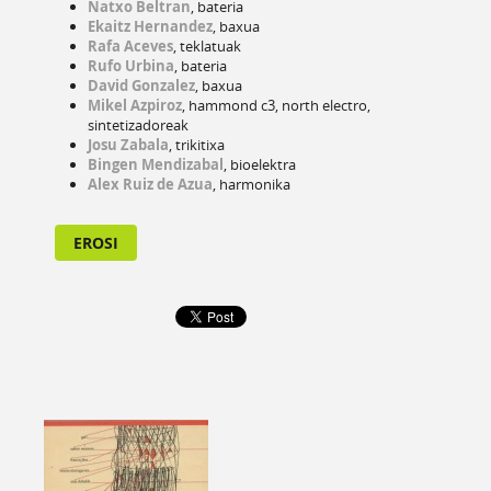
Natxo Beltran
, bateria
Ekaitz Hernandez
, baxua
Rafa Aceves
, teklatuak
Rufo Urbina
, bateria
David Gonzalez
, baxua
Mikel Azpiroz
, hammond c3, north electro,
sintetizadoreak
Josu Zabala
, trikitixa
Bingen Mendizabal
, bioelektra
Alex Ruiz de Azua
, harmonika
EROSI