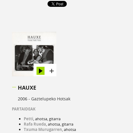
HAUXE
2006 -
Gaztelupeko Hotsak
PARTAIDEAK
Petti
, ahotsa, gitarra
Rafa Rueda
, ahotsa, gitarra
Txuma Murugarren
, ahotsa