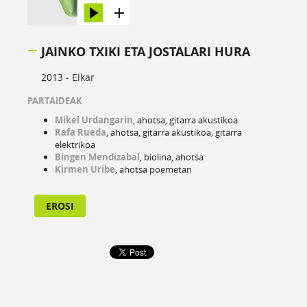
JAINKO TXIKI ETA JOSTALARI HURA
2013 -
Elkar
PARTAIDEAK
Mikel Urdangarin
, ahotsa, gitarra akustikoa
Rafa Rueda
, ahotsa, gitarra akustikoa, gitarra
elektrikoa
Bingen Mendizabal
, biolina, ahotsa
Kirmen Uribe
, ahotsa poemetan
EROSI