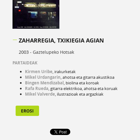
ZAHARREGIA, TXIKIEGIA AGIAN
2003 -
Gaztelupeko Hotsak
PARTAIDEAK
Kirmen Uribe
, irakurketak
Mikel Urdangarin
, ahotsa eta gitarra akustikoa
Bingen Mendizabal
, biolina eta koroak
Rafa Rueda
, gitarra elektrikoa, ahotsa eta koruak
Mikel Valverde
, ilustrazioak eta argazkiak
EROSI