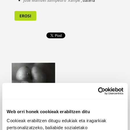
Jose Manuel Sampedro 'Xanpe'
, bateria
EROSI
Web orri honek cookieak erabiltzen ditu
HARAGIZKOA
Cookieak erabiltzen ditugu edukiak eta iragarkiak
pertsonalizatzeko, baliabide sozialetako
2010 -
KAP