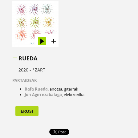
RUEDA
2020 -
*ZART
PARTAIDEAK
Rafa Rueda
, ahotsa, gitarrak
Jon Agirrezabalaga
, elektronika
EROSI