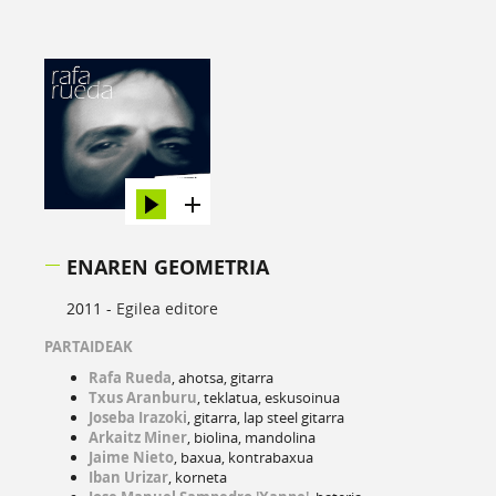
ENAREN GEOMETRIA
2011 -
Egilea editore
PARTAIDEAK
Rafa Rueda
, ahotsa, gitarra
Txus Aranburu
, teklatua, eskusoinua
Joseba Irazoki
, gitarra, lap steel gitarra
Arkaitz Miner
, biolina, mandolina
Jaime Nieto
, baxua, kontrabaxua
Iban Urizar
, korneta