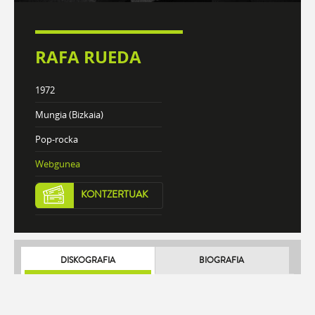
RAFA RUEDA
1972
Mungia (Bizkaia)
Pop-rocka
Webgunea
KONTZERTUAK
DISKOGRAFIA
BIOGRAFIA