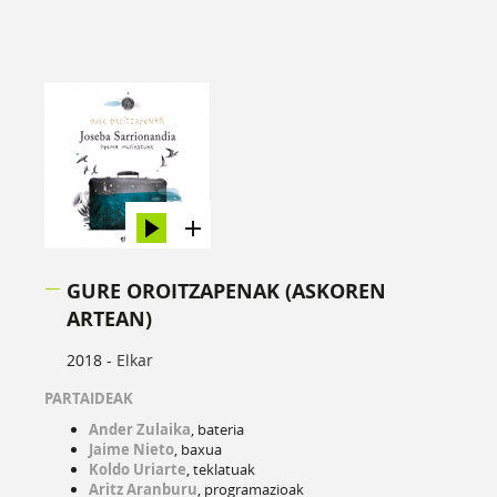
GURE OROITZAPENAK (ASKOREN
ARTEAN)
2018 -
Elkar
PARTAIDEAK
Ander Zulaika
, bateria
Jaime Nieto
, baxua
Koldo Uriarte
, teklatuak
Aritz Aranburu
, programazioak