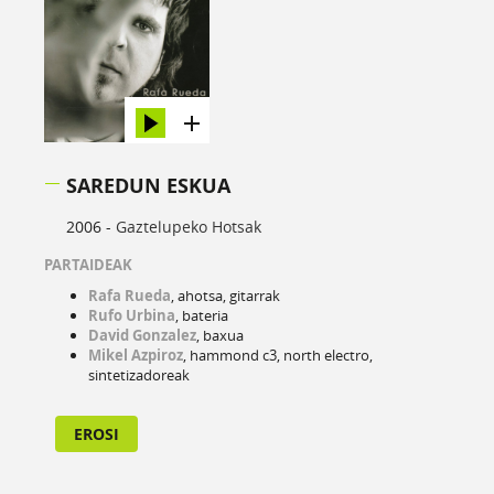
SAREDUN ESKUA
2006 -
Gaztelupeko Hotsak
PARTAIDEAK
Rafa Rueda
, ahotsa, gitarrak
Rufo Urbina
, bateria
David Gonzalez
, baxua
Mikel Azpiroz
, hammond c3, north electro,
sintetizadoreak
EROSI