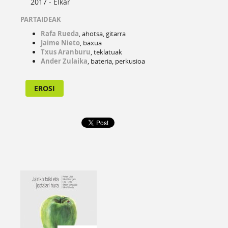
2017 -
Elkar
PARTAIDEAK
Rafa Rueda
, ahotsa, gitarra
Jaime Nieto
, baxua
Txus Aranburu
, teklatuak
Ander Zulaika
, bateria, perkusioa
EROSI