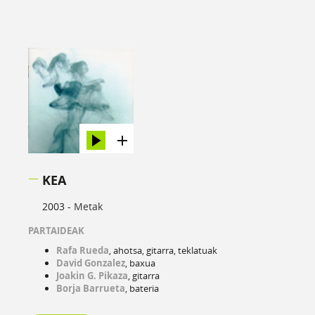
KEA
2003 -
Metak
PARTAIDEAK
Rafa Rueda
, ahotsa, gitarra, teklatuak
David Gonzalez
, baxua
Joakin G. Pikaza
, gitarra
Borja Barrueta
, bateria