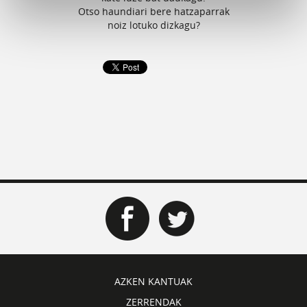
Otso haundiari bere hatzaparrak
noiz lotuko dizkagu?
AZKEN KANTUAK
ZERRENDAK