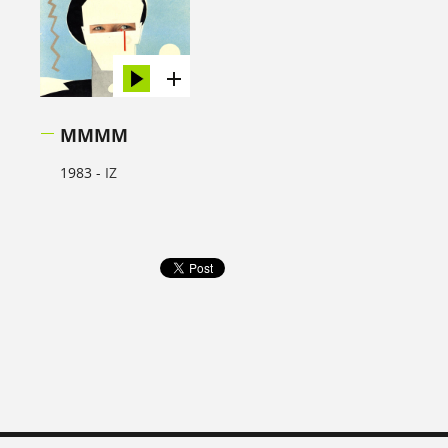
MMMM
1983 -
IZ