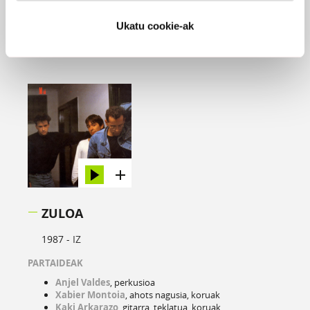
Ukatu cookie-ak
ZULOA
1987 -
IZ
PARTAIDEAK
Anjel Valdes
, perkusioa
Xabier Montoia
, ahots nagusia, koruak
Kaki Arkarazo
, gitarra, teklatua, koruak