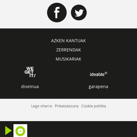
AZKEN KANTUAK
ZERRENDAK
MUSIKARIAK
diseinua
garapena
Lege oharra
Pribatutasuna
Cookie politika