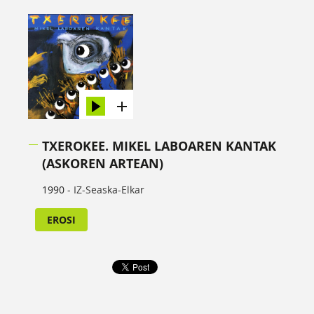
TXEROKEE. MIKEL LABOAREN KANTAK
(ASKOREN ARTEAN)
1990 -
IZ-Seaska-Elkar
EROSI