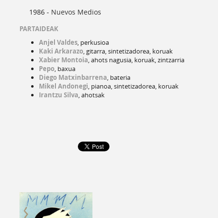
1986 -
Nuevos Medios
PARTAIDEAK
Anjel Valdes
, perkusioa
Kaki Arkarazo
, gitarra, sintetizadorea, koruak
Xabier Montoia
, ahots nagusia, koruak, zintzarria
Pepo
, baxua
Diego Matxinbarrena
, bateria
Mikel Andonegi
, pianoa, sintetizadorea, koruak
Irantzu Silva
, ahotsak