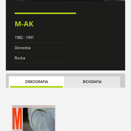
M-AK
1982 - 1991
Donostia
Rocka
DISKOGRAFIA
BIOGRAFIA