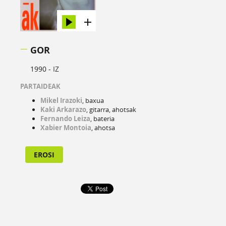
GOR
1990 -
IZ
PARTAIDEAK
Mikel Irazoki
, baxua
Kaki Arkarazo
, gitarra, ahotsak
Fernando Leiza
, bateria
Xabier Montoia
, ahotsa
EROSI