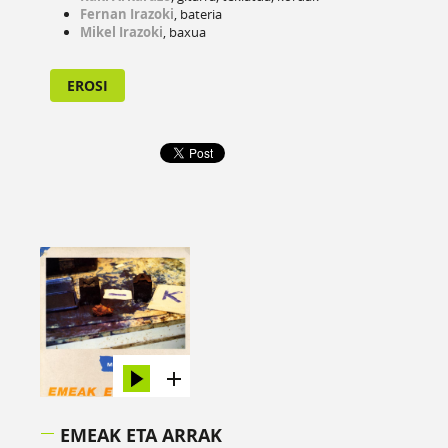
Fernan Irazoki
, bateria
Mikel Irazoki
, baxua
EROSI
EMEAK ETA ARRAK