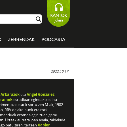
KANTOK
jolasa
K
ZERRENDAK
PODCASTA
2022.10.17
 Arkarazok
eta
Angel Gonzalez
rainek
estudioan egindako soinu
rimentazioetatik sortu zen M-ak, 1982.
an, RRV delako punk eta rock
menduak eztanda egin zuen garai
n. Urteak aurrera joan ahala, taldekide
go batu ziren, tartean
Xabier