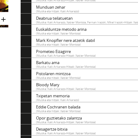
(Musika: Kaki Arkarazo-Hitzak: Xabier Montoia)
Munduan zehar
(Musika eta hitzak: Kaki Arkarazo)
Deabrua teilatuetan
(Musika: Kaki Arkarazo, Xabier Montoia, Fernan Irazoki, Mikel Irazoki-Hitzak: Xa
Euskalduntze metodo arina
(Musika eta hitzak: Xabier Montoia)
Mark Knopfler nere atzetik dabil
(Musika eta hitzak: Xabier Montoia)
Prometeo Eizagirre
(Musika: Kaki Arkarazo-Hitzak: Xabier Montoia)
Barkatu ama
(Musika: Kaki Arkarazo-Hitzak: Xabier Montoia)
Pistolaren mintzoa
(Musika eta hitzak: Xabier Montoia)
Bloody Mary
(Musika: Kaki Arkarazo-Hitzak: Xabier Montoia)
Txipetan memoria
(Musika eta hitzak: Kaki Arkarazo)
Eddie Cochranen balada
(Musika eta hitzak: Xabier Montoia)
Opor guztietako zalantza
(Musika: Kaki Arkarazo-Hitzak: Xabier Montoia)
Desagertze bitxia
(Musika: Kaki Arkarazo-Hitzak: Xabier Montoia)