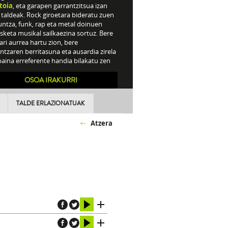
toia
, eta garapen garrantzitsua izan
taldeak. Rock giroetara bideratu zuen
untza, funk, rap eta metal doinuen
keta musikal sailkaezina sortuz. Bere
ari aurrea hartu zion, bere
ntzaren berritasuna eta ausardia zirela
baina erreferente handia bilakatu zen
o hamarkadako talde askorentzat.
OSOA IRAKURRI
TALDE ERLAZIONATUAK
Atzera