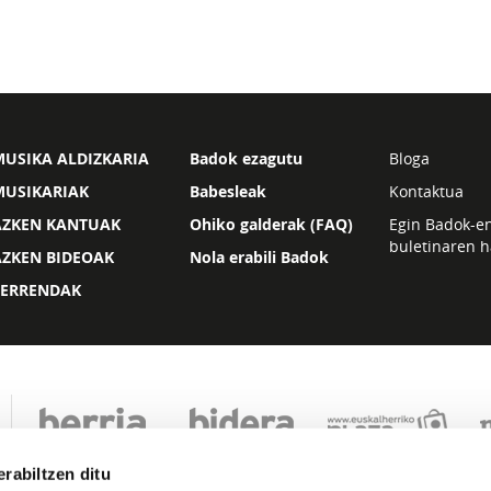
USIKA ALDIZKARIA
Badok ezagutu
Bloga
MUSIKARIAK
Babesleak
Kontaktua
AZKEN KANTUAK
Ohiko galderak (FAQ)
Egin Badok-e
buletinaren h
AZKEN BIDEOAK
Nola erabili Badok
ZERRENDAK
rabiltzen ditu