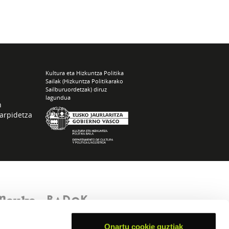
Kultura eta Hizkuntza Politika
Sailak (Hizkuntza Politikarako
Sailburuordetzak) diruz
lagundua
n
arpidetza
Onartu cookie guztiak