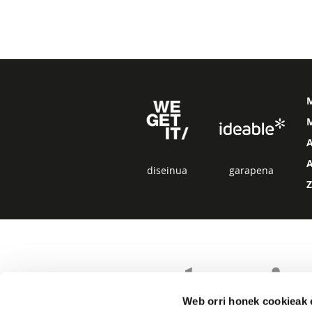
M
diseinua
garapena
Web orri honek cookieak e