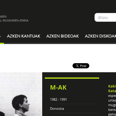
AREN
L MUSIKAREN ATARIA
AZKEN KANTUAK
AZKEN BIDEOAK
AZKEN DISKOA
M-AK
Kaki
Kata
espe
1982 - 1991
urte
mugi
Donostia
berea
gehia