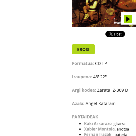
EROSI
Formatua:
CD-LP
Iraupena:
43' 22"
Argi kodea:
Zarata IZ-309 D
Azala:
Angel Katarain
PARTAIDEAK
Kaki Arkarazo
, gitarra
Xabier Montoia
, ahotsa
Fernan Irazoki
, bateria