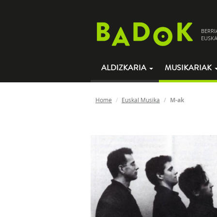
BERRI
EUSKA
ALDIZKARIA
MUSIKARIAK
Home
Euskal Musika
M-ak