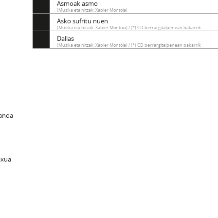
Asmoak asmo
(Musika eta hitzak: Xabier Montoia)
Asko sufritu nuen
(Musika eta hitzak: Xabier Montoia) / (*) CD berrargitalpenean bakarrik
Dallas
(Musika eta hitzak: Xabier Montoia) / (*) CD berrargitalpenean bakarrik
ianoa
axua