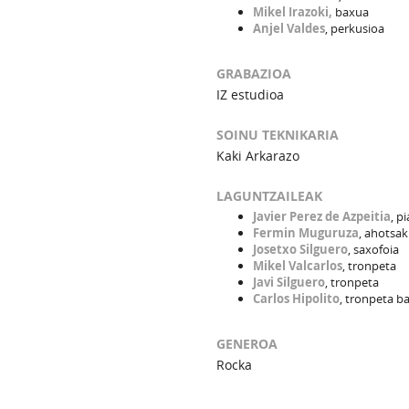
Mikel Irazoki,
baxua
Anjel Valdes
, perkusioa
GRABAZIOA
IZ estudioa
SOINU TEKNIKARIA
Kaki Arkarazo
LAGUNTZAILEAK
Javier Perez de Azpeitia
, p
Fermin Muguruza
, ahotsak
Josetxo Silguero
, saxofoia
Mikel Valcarlos
, tronpeta
Javi Silguero
, tronpeta
Carlos Hipolito
, tronpeta b
GENEROA
Rocka