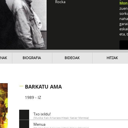
Rocka
Mon
zuen 
sork
nahas
garai
eskai
eta, 
90ek
UNAK
BIOGRAFIA
BIDEOAK
HITZAK
BARKATU AMA
1989 - IZ
Txo ixildu!
(Musika: Kaki Arkarazo-Hitzak: Xabier Montoia)
Menua