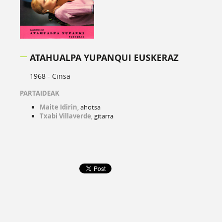
ATAHUALPA YUPANQUI EUSKERAZ
1968 -
Cinsa
PARTAIDEAK
Maite Idirin
, ahotsa
Txabi Villaverde
, gitarra