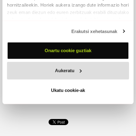
hornitzaileekin. Horiek aukera izango dute informazio hori
zeuk eman diezun edo euren zerbitzuak erabili dituzulako
eskuratu duten bestelako informazio batekin uztartzeko.
Erakutsi xehetasunak
Onartu cookie guztiak
Aukeratu
NUKLEARRIK EZ, ESKERRIK ASKO.
LEMOIZ GELDITU! (ASKOREN ARTEAN)
Ukatu cookie-ak
1980 -
Euskadiko Komite Antinuklearrak / Tic-Tac