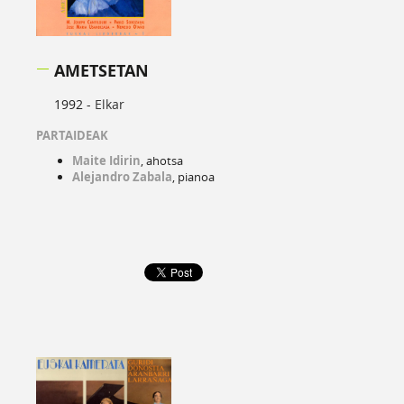
AMETSETAN
1992 -
Elkar
PARTAIDEAK
Maite Idirin
, ahotsa
Alejandro Zabala
, pianoa