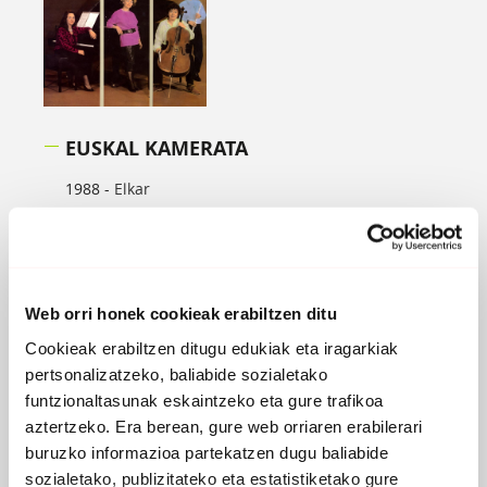
EUSKAL KAMERATA
1988 -
Elkar
PARTAIDEAK
Maite Idirin
, sopranoa
Begoña Agirre
, flauta
Nelly Agirre
, biolontxeloa
Web orri honek cookieak erabiltzen ditu
Maria Jose Castaing
, pianoa, klabezina
Cookieak erabiltzen ditugu edukiak eta iragarkiak
EROSI
pertsonalizatzeko, baliabide sozialetako
funtzionaltasunak eskaintzeko eta gure trafikoa
aztertzeko. Era berean, gure web orriaren erabilerari
buruzko informazioa partekatzen dugu baliabide
sozialetako, publizitateko eta estatistiketako gure