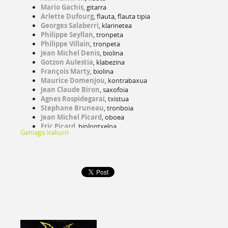
Mario Gachis
, gitarra
Arlette Dufourg
, flauta, flauta tipia
Georges Salaberri
, klarinetea
Philippe Seyllan
, tronpeta
Philippe Villain
, tronpeta
Jean Michel Denis
, biolina
Gotzon Aulestia
, klabezina
François Marty
, biolina
Maurice Domenjou
, kontrabaxua
Jean Claude Biron
, saxofoia
Agnes Rospidegarai
, txistua
Stephane Bruneau
, tronboia
Jean Michel Picard
, oboea
Eric Picard
, biolontxeloa
Gehiago irakurri
Catherine Boulogne
, biola
François Adolf
, basona