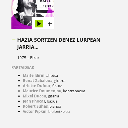
HAZIA SORTZEN DENEZ LURPEAN
JARRIA...
1975 -
Elkar
PARTAIDEAK
Maite Idirin
, ahotsa
Benat Zabaloua
, gitarra
Arlette Dufour
, flauta
Maurice Doumenjou
, kontrabaxua
Mixel Ducau
, gitarra
Jean Phocas
, baxua
Robert Suhas
, pianoa
Victor Pipkin
, biolontxeloa