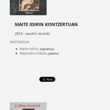
MAITE IDIRIN KONTZERTUAN
2013 -
ausArt records
PARTAIDEAK
Maite Idirin
, sopranoa
Alejandro Zabala
, pianoa