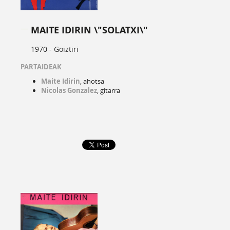
MAITE IDIRIN \"SOLATXI\"
1970 -
Goiztiri
PARTAIDEAK
Maite Idirin
, ahotsa
Nicolas Gonzalez
, gitarra