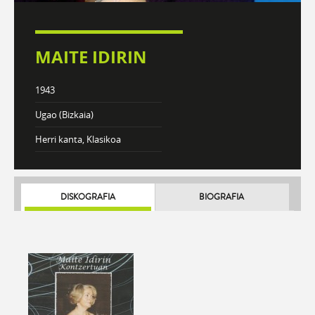
MAITE IDIRIN
1943
Ugao (Bizkaia)
Herri kanta, Klasikoa
DISKOGRAFIA
BIOGRAFIA