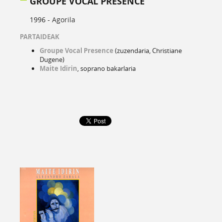
GROUPE VOCAL PRESENCE
1996 -
Agorila
PARTAIDEAK
Groupe Vocal Presence
(zuzendaria, Christiane
Dugene)
Maite Idirin
, soprano bakarlaria