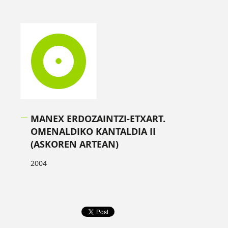
MANEX ERDOZAINTZI-ETXART.
OMENALDIKO KANTALDIA II
(ASKOREN ARTEAN)
2004