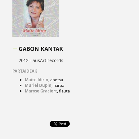
GABON KANTAK
2012 -
ausArt records
PARTAIDEAK
Maite Idirin
, ahotsa
Muriel Dupin
, harpa
Maryse Graciert
, flauta