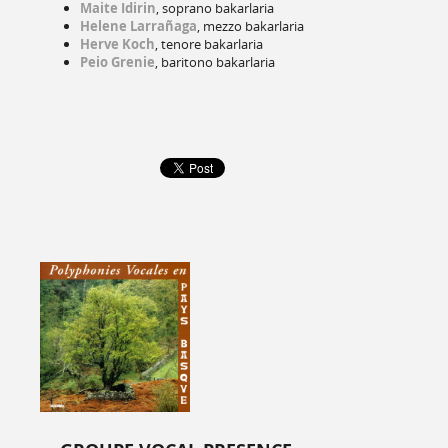
Maite Idirin
, soprano bakarlaria
Helene Larrañaga
, mezzo bakarlaria
Herve Koch
, tenore bakarlaria
Peio Grenie
, baritono bakarlaria