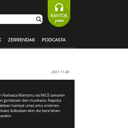
KANTOK
jolasa
K
ZERRENDAK
PODCASTA
2021.11.08
n Narbaiza Martiartu da MICE izenaren
an gordetzen den musikaria. Napoka
taldean hainbat urtez aritu ondoren,
kako ibilbideari ekin dio bere lehen
arekin.