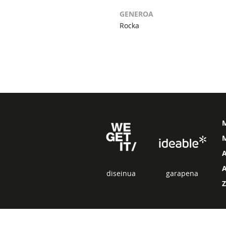
GENEROA
Rocka
M
diseinua
garapena