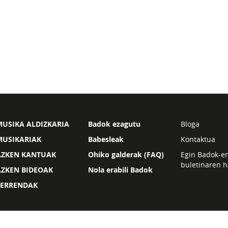
USIKA ALDIZKARIA
Badok ezagutu
Bloga
MUSIKARIAK
Babesleak
Kontaktua
AZKEN KANTUAK
Ohiko galderak (FAQ)
Egin Badok-e
buletinaren h
AZKEN BIDEOAK
Nola erabili Badok
ZERRENDAK