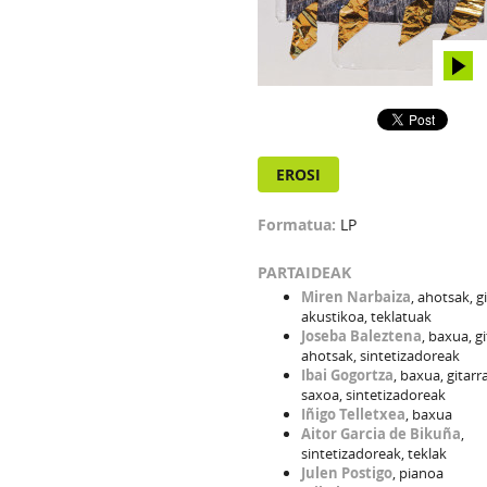
EROSI
Formatua:
LP
PARTAIDEAK
Miren Narbaiza
, ahotsak, g
akustikoa, teklatuak
Joseba Baleztena
, baxua, gi
ahotsak, sintetizadoreak
Ibai Gogortza
, baxua, gitarr
saxoa, sintetizadoreak
Iñigo Telletxea
, baxua
Aitor Garcia de Bikuña
,
sintetizadoreak, teklak
Julen Postigo
, pianoa