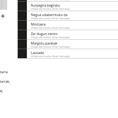
Aurpegira begiratu
(Hitzak eta musika: Miren Narbaiza)
Negua udaberrituko da
(Hitzak eta musika: Miren Narbaiza)
Mintzaira
(Hitzak eta musika: Miren Narbaiza)
Zer dugun irentsi
(Hitzak eta musika: Miren Narbaiza)
Margotu paretak
(Hitzak eta musika: Miren Narbaiza)
Lautada
(Hitzak eta musika: Miren Narbaiza)
itarra
tarrak,
ak,