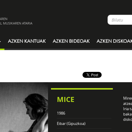
AREN
L MUSIKAREN ATARIA
AZKEN KANTUAK
AZKEN BIDEOAK
AZKEN DISKOA
MICE
Mire
atze
Iria 
1986
bakar
disko
Eibar (Gipuzkoa)