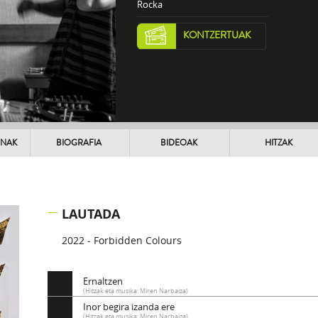
Rocka
KONTZERTUAK
UNAK
BIOGRAFIA
BIDEOAK
HITZAK
LAUTADA
2022 - Forbidden Colours
Ernaltzen
(Hitzak eta musika: Miren Narbaiza)
Inor begira izanda ere
(Hitzak eta musika: Miren Narbaiza)