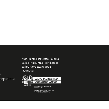
Kultura eta Hizkuntza Politika
Sailak (Hizkuntza Politikarako
Sailburuordetzak) diruz
lagundua
n
arpidetza