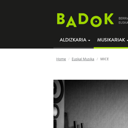
BERRI
EUSKA
ALDIZKARIA
MUSIKARIAK
Home
Euskal Musika
MICE