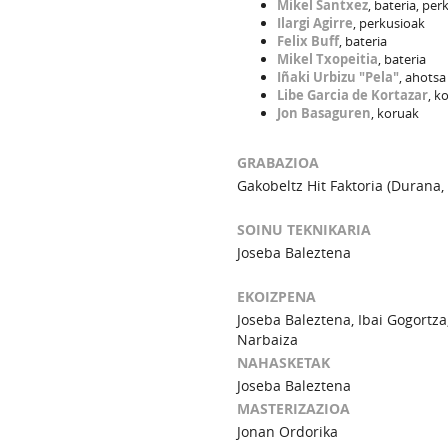
Mikel Santxez
, bateria, per
Ilargi Agirre
, perkusioak
Felix Buff
, bateria
Mikel Txopeitia
, bateria
Iñaki Urbizu "Pela"
, ahotsa
Libe Garcia de Kortazar
, k
Jon Basaguren
, koruak
GRABAZIOA
Gakobeltz Hit Faktoria (Durana,
SOINU TEKNIKARIA
Joseba Baleztena
EKOIZPENA
Joseba Baleztena, Ibai Gogortza
Narbaiza
NAHASKETAK
Joseba Baleztena
MASTERIZAZIOA
Jonan Ordorika